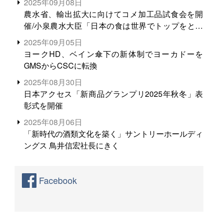
2025年09月08日
農水省、輸出拡大に向けてコメ加工品試食会を開
催/小泉農水大臣「日本の食は世界でトップをとれ
る。米増産に向けて、米輸出需要の拡大を」
2025年09月05日
ヨークHD、ベイン傘下の新体制でヨーカドーを
GMSからCSCに転換
2025年08月30日
日本アクセス「新商品グランプリ2025年秋冬」表
彰式を開催
2025年08月06日
「新時代の酒類文化を築く」サントリーホールディ
ングス 鳥井信宏社長にきく
Facebook