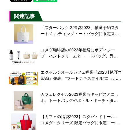
関連記事
「スターバックス福袋2023」抽選予約スタ
ート キルティングトートバッグに限定ステ
ンレスボトルなど、受付期間11月18日ま
で、スタバは“期日に余裕をもって”呼びかけ
コメダ珈琲店の2023年福袋にボディソー
プ・ハンドクリームとトートバッグ、異色
コラボが話題のコスメブランド“meet
tree(ミートトゥリー)”とは
エクセルシオールカフェ福袋『2023 HAPPY
BAG』発表、“フードテキスタイル”コラボの
マルシェバッグと期間限定コーヒー・ドリ
ンクチケットのセット、予約は12月1日か
カフェレクセル2023福袋もキッピスとコラ
ら/ドトールコーヒー
ボ、トートバッグやボトル・ポーチ・タオ
ル・コーヒー、モチーフはフクロウ、12月1
日予約開始/ドトールコーヒー
【カフェの福袋2023】スタバ・ドトール・
コメダ・タリーズ 限定バッグに限定コーヒ
ーなど詰め合わせ、カフェ・ド・クリエや