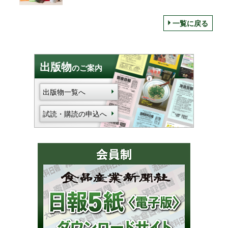
ディーン&デルーカ、UCC上島珈琲の挽き売
り業態でも
一覧に戻る
出版物
のご案内
出版物一覧へ
試読・購読の申込へ