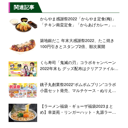
関連記事
からやま感謝祭2022「からやま定食(梅)」
「チキン南蛮定食」「からあげカレー」ど
れでも550円、「カリッともも」は20円引き
築地銀だこ 年末大感謝祭2022、たこ焼き
100円引きとスタンプ2倍、順次展開
くら寿司「鬼滅の刃」コラボキャンペーン
2022年末も グッズ配布はクリアファイル＆
カレンダー、“ビッくらポン”はキーホルダー
＆缶バッジ、12月2日から31日まで
銚子丸創業祭2022“ポムポムプリン”コラボ
小皿セット発売、マルチケース・ぬりえ店
頭配布や“ガチャピー”缶バッジも
【ラーメン福袋・ギョーザ福袋2023まと
め】幸楽苑・リンガーハット・丸源ラーメ
ン・二代目丸源・ヤマダイ“ニュータッチ 凄
麺 福箱”