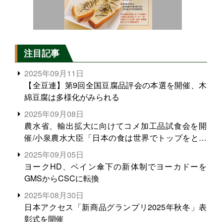
注目記事
2025年09月11日
【全豆連】第9回全国豆腐品評会の本選を開催、木
綿豆腐は多様化がみられる
2025年09月08日
農水省、輸出拡大に向けてコメ加工品試食会を開
催/小泉農水大臣「日本の食は世界でトップをとれ
る。米増産に向けて、米輸出需要の拡大を」
2025年09月05日
ヨークHD、ベイン傘下の新体制でヨーカドーを
GMSからCSCに転換
2025年08月30日
日本アクセス「新商品グランプリ2025年秋冬」表
彰式を開催