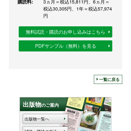
購読料:
3ヵ月＝税込15,811円、6ヵ月＝
税込30,305円、1年＝税込57,974
円
無料試読・購読のお申し込みはこちら
PDFサンプル（無料）を見る
一覧に戻る
出版物
のご案内
出版物一覧へ