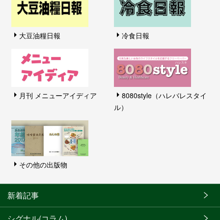
大豆油糧日報
冷食日報
月刊 メニューアイディア
8080style（ハレバレスタイ
ル）
その他の出版物
新着記事
シグナル(コラム)