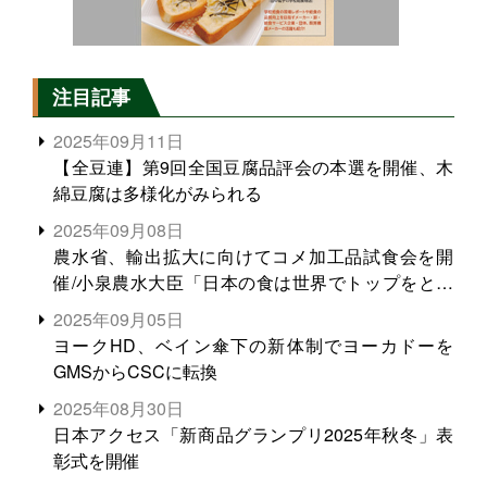
注目記事
2025年09月11日
【全豆連】第9回全国豆腐品評会の本選を開催、木
綿豆腐は多様化がみられる
2025年09月08日
農水省、輸出拡大に向けてコメ加工品試食会を開
催/小泉農水大臣「日本の食は世界でトップをとれ
る。米増産に向けて、米輸出需要の拡大を」
2025年09月05日
ヨークHD、ベイン傘下の新体制でヨーカドーを
GMSからCSCに転換
2025年08月30日
日本アクセス「新商品グランプリ2025年秋冬」表
彰式を開催