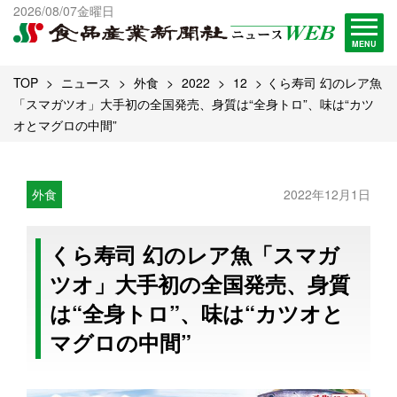
出版物一覧へ
2026/08/07金曜日
試読・購読申し込み
MENU
TOP
ニュース
外食
2022
12
くら寿司 幻のレア魚
「スマガツオ」大手初の全国発売、身質は“全身トロ”、味は“カツ
オとマグロの中間”
外食
2022年12月1日
くら寿司 幻のレア魚「スマガ
ツオ」大手初の全国発売、身質
は“全身トロ”、味は“カツオと
マグロの中間”