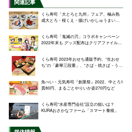
関連記事
くら寿司「大とろと九州」フェア、極み熟
成大とろ・桜くえ・揚げいかしゅうまい・
かつおたたき薩摩ポン酢など
くら寿司「鬼滅の刃」コラボキャンペーン
2022年末も グッズ配布はクリアファイル＆
カレンダー、“ビッくらポン”はキーホルダー
＆缶バッジ、12月2日から31日まで
くら寿司 2023年おせち通販予約、“生おせ
ち”の「豪華三段重」、“さば・焼さば・うな
ぎ”の「3種の棒寿司お正月セット」、気軽
な「迎春セット」など展開
魚べい・元気寿司『創業祭』2022、中とろ1
貫80円、まるごとやりいか姿270円など
くら寿司“水産専門会社”設立の狙いは？
KURAおさかなファーム「スマート養殖」
媒体情報