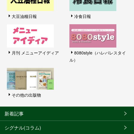
大豆油糧日報
冷食日報
月刊 メニューアイディア
8080style（ハレバレスタイ
ル）
その他の出版物
新着記事
シグナル(コラム)