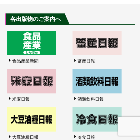
各出版物のご案内へ
食品産業新聞
畜産日報
米麦日報
酒類飲料日報
大豆油糧日報
冷食日報