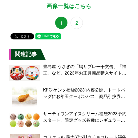
画像一覧はこちら
1
2
関連記事
豊島屋 うさぎの「鳩サブレー干支缶」「福
玉」など、2023年お正月商品購入サイトで
販売開始
KFC“ケンタ福袋2023”内容公開、トートバ
ッグにお年玉クーポンパス、商品引換券
3240円分ついて税込2600円/ケンタッキーフ
ライドチキン
サーティワンアイスクリーム福袋2023予約
スタート、限定グッズ各種にレギュラーシ
ングルチケット8個分で税込3000円
カファレル 最大67%引きチョコレート福袋