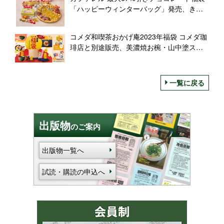
「ハッピーウィンターバッグ」発売、きの
こ型ポットや保冷バッグに詰め合わせ
コメダ和喫茶おかげ庵2023年福袋 コメダ珈
琲店と別途販売、美濃焼お椀・山中塗スプ
ーン・三河木綿ランチョンマット各ペアに
ドリンクチケット・甘味チケット、江戸切
子グラスなど当たる新春くじも
一覧に戻る
出版物
のご案内
出版物一覧へ
試読・購読の申込へ