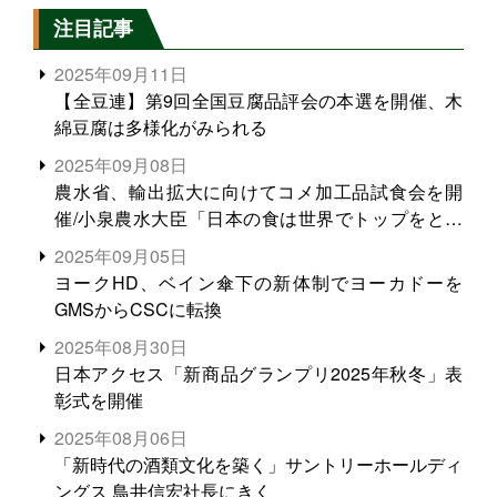
注目記事
2025年09月11日
【全豆連】第9回全国豆腐品評会の本選を開催、木
綿豆腐は多様化がみられる
2025年09月08日
農水省、輸出拡大に向けてコメ加工品試食会を開
催/小泉農水大臣「日本の食は世界でトップをとれ
る。米増産に向けて、米輸出需要の拡大を」
2025年09月05日
ヨークHD、ベイン傘下の新体制でヨーカドーを
GMSからCSCに転換
2025年08月30日
日本アクセス「新商品グランプリ2025年秋冬」表
彰式を開催
2025年08月06日
「新時代の酒類文化を築く」サントリーホールディ
ングス 鳥井信宏社長にきく