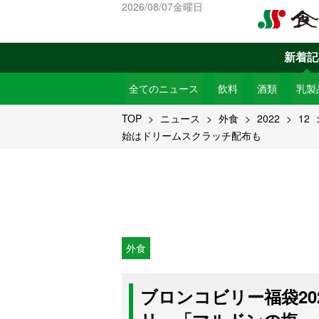
2026/08/07金曜日
新着記
全てのニュース
飲料
酒類
乳製
TOP
ニュース
外食
2022
12
始はドリームスクラッチ配布も
外食
ブロンコビリー福袋20