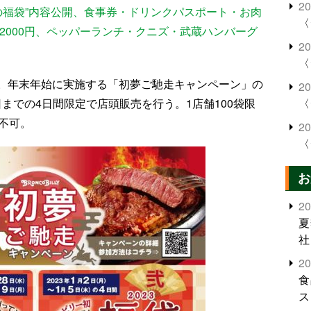
2
トの福袋”内容公開、食事券・ドリンクパスポート・お肉
〈
」2000円、ペッパーランチ・クニズ・武蔵ハンバーグ
2
〈
。年末年始に実施する「初夢ご馳走キャンペーン」の
2
〈
5日までの4日間限定で店頭販売を行う。1店舗100袋限
不可。
2
〈
お
2
夏
社
2
食
ス