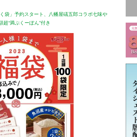
ぷく袋」予約スタート、八幡屋礒五郎コラボ七味や
超“満ぷくーぽん”付き