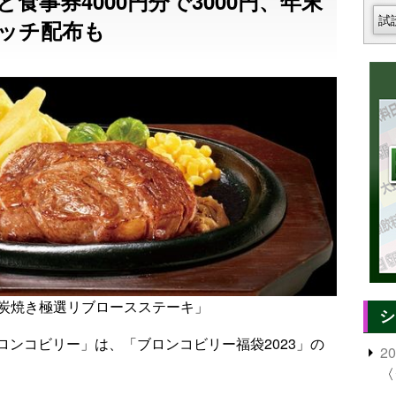
食事券4000円分で3000円、年末
試
ッチ配布も
炭焼き極選リブロースステーキ」
シ
ンコビリー」は、「ブロンコビリー福袋2023」の
2
〈