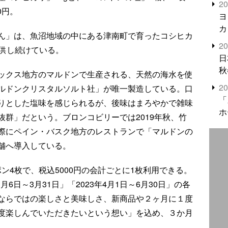
2
0円。
米
ヨ
カ
ん」は、魚沼地域の中にある津南町で育ったコシヒカ
2
提供し続けている。
日
秋
ックス地方のマルドンで生産される、天然の海水を使
2
ルドンクリスタルソルト社」が唯一製造している。口
「
りとした塩味を感じられるが、後味はまろやかで雑味
ホ
群」だという。ブロンコビリーでは2019年秋、竹
際にペイン・バスク地方のレストランで「マルドンの
舗へ導入している。
ーポン4枚で、税込5000円の会計ごとに1枚利用できる。
月6日～3月31日」「2023年4月1日～6月30日」の各
ならではの楽しさと美味しさ、新商品や２ヶ月に１度
度楽しんでいただきたいという想い」を込め、３か月