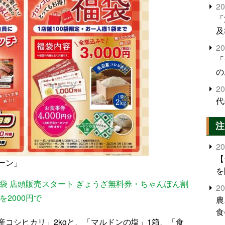
2
「
及
2
「
の
2
代
注
2
【
ーン」
を
福袋 店頭販売スタート ぎょうざ無料券・ちゃんぽん割
2
2000円で
農
食
コシヒカリ」2kgと、「マルドンの塩」1箱、「食
界