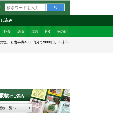
検
索
索
ワ
申し込み
ー
ド
外食
給食
流通
PR
その他
を
塩」と食事券4000円分で3000円、年末年
入
力
版物
のご案内
版物一覧へ