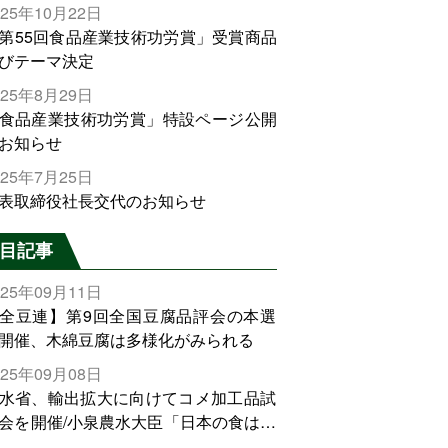
025年10月22日
第55回食品産業技術功労賞」受賞商品
びテーマ決定
025年8月29日
食品産業技術功労賞」特設ページ公開
お知らせ
025年7月25日
表取締役社長交代のお知らせ
目記事
025年09月11日
全豆連】第9回全国豆腐品評会の本選
開催、木綿豆腐は多様化がみられる
025年09月08日
水省、輸出拡大に向けてコメ加工品試
会を開催/小泉農水大臣「日本の食は世
でトップをとれる。米増産に向けて、