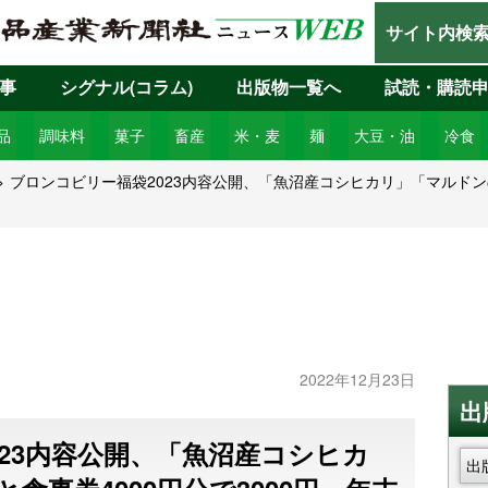
サイト内検
事
シグナル(コラム)
出版物一覧へ
試読・購読
品
調味料
菓子
畜産
米・麦
麺
大豆・油
冷食
ブロンコビリー福袋2023内容公開、「魚沼産コシヒカリ」「マルドンの
2022年12月23日
出
23内容公開、「魚沼産コシヒカ
出