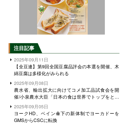
注目記事
2025年09月11日
【全豆連】第9回全国豆腐品評会の本選を開催、木
綿豆腐は多様化がみられる
2025年09月08日
農水省、輸出拡大に向けてコメ加工品試食会を開
催/小泉農水大臣「日本の食は世界でトップをとれ
る。米増産に向けて、米輸出需要の拡大を」
2025年09月05日
ヨークHD、ベイン傘下の新体制でヨーカドーを
GMSからCSCに転換