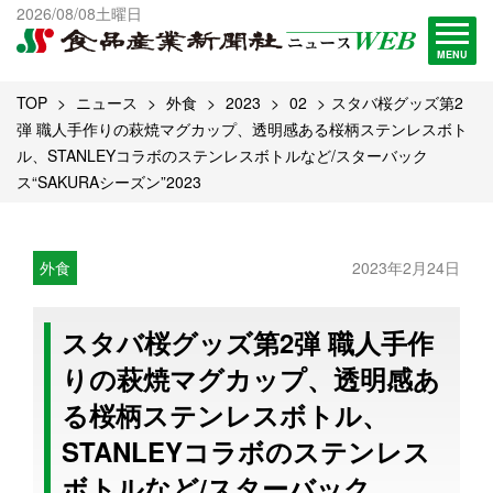
出版物一覧へ
2026/08/08土曜日
試読・購読申し込み
MENU
TOP
ニュース
外食
2023
02
スタバ桜グッズ第2
弾 職人手作りの萩焼マグカップ、透明感ある桜柄ステンレスボト
ル、STANLEYコラボのステンレスボトルなど/スターバック
ス“SAKURAシーズン”2023
外食
2023年2月24日
スタバ桜グッズ第2弾 職人手作
りの萩焼マグカップ、透明感あ
る桜柄ステンレスボトル、
STANLEYコラボのステンレス
ボトルなど/スターバック