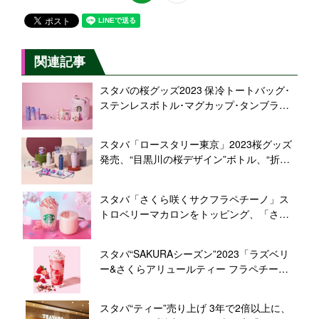
関連記事
スタバの桜グッズ2023 保冷トートバッグ･
ステンレスボトル･マグカップ･タンブラー
など発売、“SAKURAシーズン”第1弾/スター
バックス
スタバ「ロースタリー東京」2023桜グッズ
発売、“目黒川の桜デザイン”ボトル、“折り
紙天井柄”風呂敷など オンラインストア･リ
ザーブ取扱店舗でも販売/スターバックス
スタバ「さくら咲くサクフラペチーノ」ス
トロベリーマカロンをトッピング、「さく
らソイラテ」「さくらと抹茶のドーナツ」
など桜ドリンク･桜スイーツ発売/スターバッ
スタバ“SAKURAシーズン”2023「ラズベリ
クス“SAKURAシーズン2023”
ー&さくらアリュールティー フラペチー
ノ」発売、ライチジュース･ストロベリー果
肉入り/スターバックスティー&カフェ
スタバ“ティー”売り上げ 3年で2倍以上に、