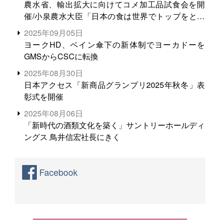
農水省、輸出拡大に向けてコメ加工品試食会を開
催/小泉農水大臣「日本の食は世界でトップをとれ
る。米増産に向けて、米輸出需要の拡大を」
2025年09月05日
ヨークHD、ベイン傘下の新体制でヨーカドーを
GMSからCSCに転換
2025年08月30日
日本アクセス「新商品グランプリ2025年秋冬」表
彰式を開催
2025年08月06日
「新時代の酒類文化を築く」サントリーホールディ
ングス 鳥井信宏社長にきく
Facebook