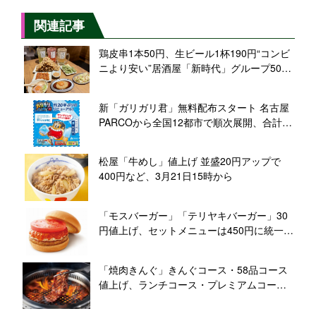
関連記事
鶏皮串1本50円、生ビール1杯190円“コンビ
ニより安い”居酒屋「新時代」グループ500
店舗めざす
新「ガリガリ君」無料配布スタート 名古屋
PARCOから全国12都市で順次展開、合計10
万本/赤城乳業
松屋「牛めし」値上げ 並盛20円アップで
400円など、3月21日15時から
「モスバーガー」「テリヤキバーガー」30
円値上げ、セットメニューは450円に統一、
フレンチフライポテト“M”新登場も/モスフー
ドサービス2023年3月24日価格改定
「焼肉きんぐ」きんぐコース・58品コース
値上げ、ランチコース・プレミアムコース
は価格維持/2023年3月29日価格改定