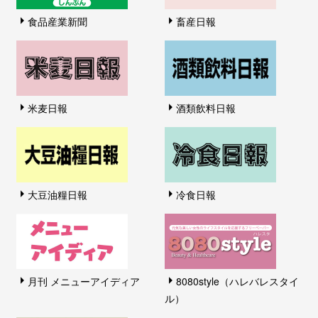
食品産業新聞
畜産日報
米麦日報
酒類飲料日報
大豆油糧日報
冷食日報
月刊 メニューアイディア
8080style（ハレバレスタイ
ル）