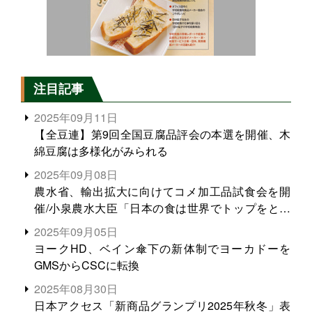
注目記事
2025年09月11日
【全豆連】第9回全国豆腐品評会の本選を開催、木
綿豆腐は多様化がみられる
2025年09月08日
農水省、輸出拡大に向けてコメ加工品試食会を開
催/小泉農水大臣「日本の食は世界でトップをとれ
る。米増産に向けて、米輸出需要の拡大を」
2025年09月05日
ヨークHD、ベイン傘下の新体制でヨーカドーを
GMSからCSCに転換
2025年08月30日
日本アクセス「新商品グランプリ2025年秋冬」表