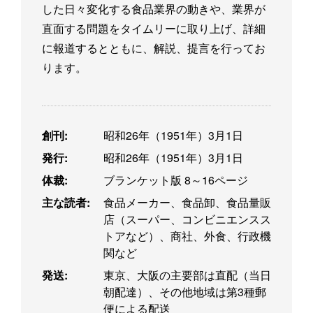
した日々変化する食品業界の動きや、業界が
直面する問題をタイムリーに取り上げ、詳細
に報道するとともに、解説、提言を行ってお
ります。
創刊:
昭和26年（1951年）3月1日
発行:
昭和26年（1951年）3月1日
体裁:
ブランケット版 8～16ページ
主な読者:
食品メーカー、食品卸、食品量販
店（スーパー、コンビニエンスス
トアなど）、商社、外食、行政機
関など
発送:
東京、大阪の主要部は直配（当日
朝配達）、その他地域は第3種郵
便による配送