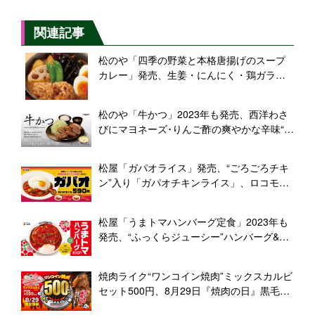
関連記事
松のや「四季の野菜と本格唐揚げのスープ
カレー」発売、生姜・にんにく・鶏ガラ使
用、“松屋・マイカリー食堂には真似できな
い”
松のや「牛かつ」2023年も発売、西洋わさ
びにマヨネーズ･りんご酢の爽やかな辛味“レ
フォールソース”で
松屋「ガパオライス」発売、“ごろごろチキ
ン”入り「ガパオチキンライス」、ロコモコ
風「ガパオハンバーグライス」も
松屋「うまトマハンバーグ定食」2023年も
発売、“ふっくらジューシー”ハンバーグ&松
屋特製トマトソース、とろ～り半熟玉子で
濃厚な味わいに
焼肉ライク“ワンコイン焼肉”ミックスカルビ
セット500円、8月29日『焼肉の日』黒毛和
牛カルビ半額も