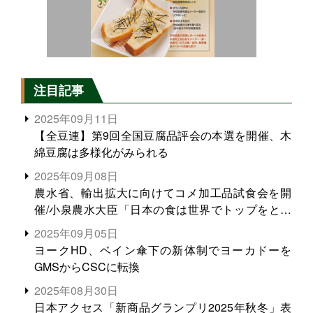
注目記事
2025年09月11日
【全豆連】第9回全国豆腐品評会の本選を開催、木
綿豆腐は多様化がみられる
2025年09月08日
農水省、輸出拡大に向けてコメ加工品試食会を開
催/小泉農水大臣「日本の食は世界でトップをとれ
る。米増産に向けて、米輸出需要の拡大を」
2025年09月05日
ヨークHD、ベイン傘下の新体制でヨーカドーを
GMSからCSCに転換
2025年08月30日
日本アクセス「新商品グランプリ2025年秋冬」表