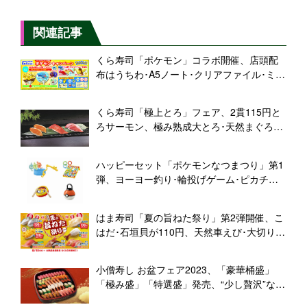
関連記事
くら寿司「ポケモン」コラボ開催、店頭配
布はうちわ･A5ノート･クリアファイル･ミニ
タオル、“シャリタツ&ヘイラッシャ”の寿司
メニューやびっくらポン限定グッズも
くら寿司「極上とろ」フェア、2貫115円と
ろサーモン、極み熟成大とろ･天然まぐろ中
とろ発売、九州産うなぎ盛り合わせ・贅沢
メロンパフェも
ハッピーセット「ポケモンなつまつり」第1
弾、ヨーヨー釣り･輪投げゲーム･ピカチュ
ウ太鼓･モンスターボールちょうちん、週末
購入特典はポケモンメザスタ/マクドナルド
はま寿司「夏の旨ねた祭り」第2弾開催、こ
はだ･石垣貝が110円、天然車えび･大切り中
とろ･炙り神戸牛握りも登場
小僧寿し お盆フェア2023、「豪華桶盛」
「極み盛」「特選盛」発売、“少し贅沢”な持
ち帰り寿司を帰省先や自宅で