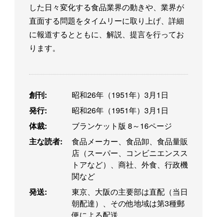
した日々変化する食品業界の動きや、業界が
直面する問題をタイムリーに取り上げ、詳細
に報道するとともに、解説、提言を行ってお
ります。
創刊:
昭和26年（1951年）3月1日
発行:
昭和26年（1951年）3月1日
体裁:
ブランケット版 8～16ページ
主な読者:
食品メーカー、食品卸、食品量販
店（スーパー、コンビニエンスス
トアなど）、商社、外食、行政機
関など
発送:
東京、大阪の主要部は直配（当日
朝配達）、その他地域は第3種郵
便による配送