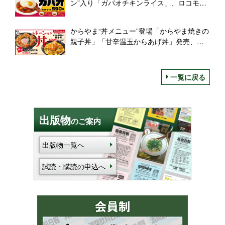
ン”入り「ガパオチキンライス」、ロコモコ
風「ガパオハンバーグライス」も
からやま“丼メニュー”登場「からやま焼きの
親子丼」「甘辛温玉からあげ丼」発売、
「甘辛温玉つけから定食」も
一覧に戻る
出版物
のご案内
出版物一覧へ
試読・購読の申込へ