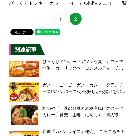
びっくりドンキー カレー・ヨーデル関連メニュー一覧
1
2
関連記事
びっくりドンキー『ガツンな夏。』フェア
開催、ガーリックベーコンメルティーチー
ズバーグ･チーズダッカルビ風バーグ･ガー
リックシュリンプ&スパイシーポテト発売
ガスト「ゴーゴーガストカレー」発売、チ
ーズINハンバーグ･から好しから揚げをのせ
た「金沢カレーガスト本気盛り」など4種
類、春巻き･うすカツなど8種類のトッピン
松のや「四季の野菜と本格唐揚げのスープ
グも
カレー」発売、生姜・にんにく・鶏ガラ使
用、“松屋・マイカリー食堂には真似できな
い”
松屋「ガパオライス」発売、“ごろごろチキ