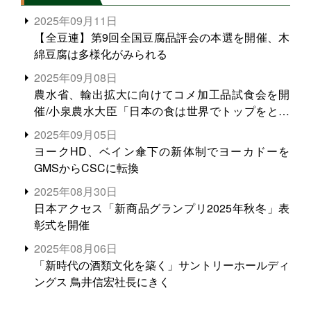
2025年09月11日
【全豆連】第9回全国豆腐品評会の本選を開催、木
綿豆腐は多様化がみられる
2025年09月08日
農水省、輸出拡大に向けてコメ加工品試食会を開
催/小泉農水大臣「日本の食は世界でトップをとれ
る。米増産に向けて、米輸出需要の拡大を」
2025年09月05日
ヨークHD、ベイン傘下の新体制でヨーカドーを
GMSからCSCに転換
2025年08月30日
日本アクセス「新商品グランプリ2025年秋冬」表
彰式を開催
2025年08月06日
「新時代の酒類文化を築く」サントリーホールディ
ングス 鳥井信宏社長にきく