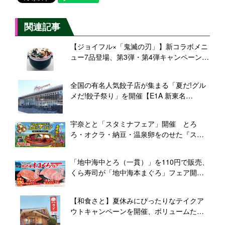
関連記事
【ジョイフル×「鬼滅の刃」】新コラボメニ
ュー7品登場、第3弾・第4弾キャンペーンを
開催 / 缶バッジ、巾着、ぷっくりシール、カ
プセルトイなども展開
全国の有名人気餃子店が集まる「夏だ!グル
メだ!餃子祭り」を開催【E1A 新東名
NEOPASA清水(集約)】
宇奈とと「スタミナフェア」開催 とろ
ろ・オクラ・納豆・温泉卵をのせた『スタ
ミナ丼』、うなぎ1尾の悪魔盛りも
「地中海中とろ（一貫）」を110円で販売、
くら寿司が「地中海本まぐろ」フェア開
催 大とろや活〆かんぱちも登場
【和食さと】夏休みにぴったりなテイクア
ウトキャンペーンを開催、ボリュームたっ
ぷりのファミリーメニューが特別価格に!