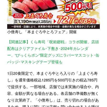
小僧寿し 「本まぐろ中とろフェア」開催
【関連記事】くら寿司「呪術廻戦」コラボ開催、店頭
配布はクリアファイル･下敷き･2024年カレンダ
ー、“びっくらポン”限定グッズにラバーマスコット･缶
バッジ･マスキングテープ登場も
1日20食限定で、本まぐろ中とろ入りの「上まぐろ寿
し」を通常価格税込1285円を500円引きの税込785円
で提供する。一部地域、店舗では未実施の場合や、内
容、金額が異なる場合がある。各店舗の準備数が無く
なり次第終了。「小僧寿し」は、売り切れの場合があ
るため、購入に関しては店舗へ問い合わせるよう呼び