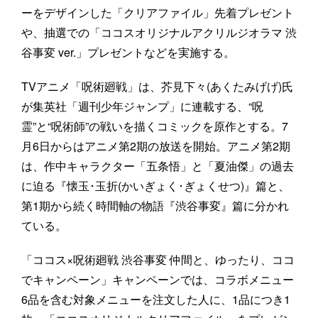
ーをデザインした「クリアファイル」先着プレゼント
や、抽選での「ココスオリジナルアクリルジオラマ 渋
谷事変 ver.」プレゼントなどを実施する。
TVアニメ「呪術廻戦」は、芥見下々(あくたみげげ)氏
が集英社「週刊少年ジャンプ」に連載する、“呪
霊”と“呪術師”の戦いを描くコミックを原作とする。7
月6日からはアニメ第2期の放送を開始。アニメ第2期
は、作中キャラクター「五条悟」と「夏油傑」の過去
に迫る『懐玉･玉折(かいぎょく･ぎょくせつ)』篇と、
第1期から続く時間軸の物語『渋谷事変』篇に分かれ
ている。
「ココス×呪術廻戦 渋谷事変 仲間と、ゆったり、ココ
でキャンペーン」キャンペーンでは、コラボメニュー
6品を含む対象メニューを注文した人に、1品につき1