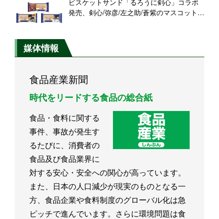
ビスケットサンド「るろうに剣心」コラボ
製パン
発売、剣心/弥彦/左之助/蒼紫のマスコットや
QUOカード、斬馬刀型保冷ケースプレゼン
ト/森永製菓
媒体情報
食品産業新聞
時代をリードする食品の総合紙
食品・食料に関する
事件、事故が発生す
るたびに、消費者の
食品及び食品業界に
対する安心・安全への関心が高っています。
また、日本の人口減少が現実のものとなる一
方、食品企業や食料制度のグローバル化は急
ピッチで進んでいます。さらに環境問題は食