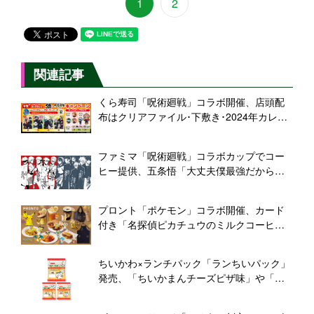
1
2
関連記事
くら寿司「呪術廻戦」コラボ開催、店頭配
布はクリアファイル･下敷き･2024年カレン
ダー、“びっくらポン”限定グッズにラバーマ
スコット･缶バッジ･マスキングテープ登場
ファミマ「呪術廻戦」コラボカップでコー
も
ヒー提供、五条悟「大丈夫僕最強だから」
七海建人「ここからは時間外労働です」な
ど、限定キャンバスボードプレゼントも/フ
プロント「ポケモン」コラボ開催、カード
ァミリーマート
付き「名探偵ピカチュウのミルクコーヒ
ー」やアクリルキーホルダー付き「リザー
ドンのかえんほうしゃパスタ」など販売、
ちいかわ×ランチパック「ランちいパック」
限定グッズは保冷バッグ･ステンレスボト
発売、「ちいかまんチーズピザ味」や「た
ル･マグカップなど
っぷりチョコチップスナック」も登場、パ
ッケージにちいかわ･ハチワレ･うさぎ/山崎