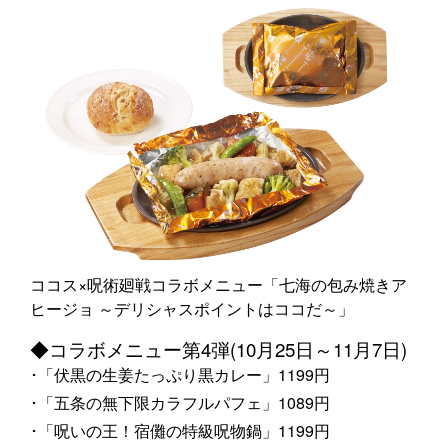
ココス×呪術廻戦コラボメニュー「七海の包み焼きア
ヒージョ ～デリシャスポイントはココだ～」
◆コラボメニュー第4弾(10月25日～11月7日)
･「伏黒の生姜たっぷり黒カレー」1199円
･「五条の無下限カラフルパフェ」1089円
･「呪いの王！宿儺の特級呪物鍋」1199円