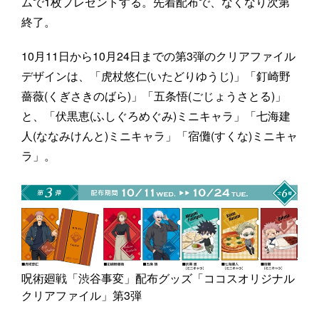
ムで1枚プレゼントする。先着配布で、なくなり次第
終了。
10月11日から10月24日までの第3弾のクリアファイル
デザインは、「虎杖悠仁(いたどりゆうじ)」「釘崎野
薔薇(くぎさきのばら)」「五条悟(ごじょうさとる)」
と、「伏黒恵(ふしぐろめぐみ)ミニキャラ」「七海建
人(ななみけんと)ミニキャラ」「宿儺(すくな)ミニキャ
ラ」。
呪術廻戦「渋谷事変」配布グッズ「ココスオリジナル
クリアファイル」第3弾