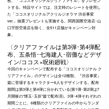
枚、「ココスオリジナルクリアファイル」をプレゼン
トする。特設サイトでは、注文時のレシートを使用し
た「ココスオリジナルアクリルジオラマ 渋谷事変
ver.」抽選プレゼントも実施する。関西国際空港店･山
口宇部空港店を除く、全511店舗がキャンペーン対
象。
〈クリアファイルは第3弾･第4弾配
布、五条悟･七海建人･宿儺などデザ
イン/ココス×呪術廻戦〉
今回のキャンペーンで配布する「ココスオリジナル ク
リアファイル」のデザインは全12種類。『渋谷事変』
篇に登場するキャラクター6人をデザインする。配布
期間は第3弾と第4弾に分かれている(第1弾･第2弾は7
月開催の“懐玉･玉折”篇で配布済)。3弾･4弾それぞれの
期間ごとに、6種類のクリアファイルの中からランダ