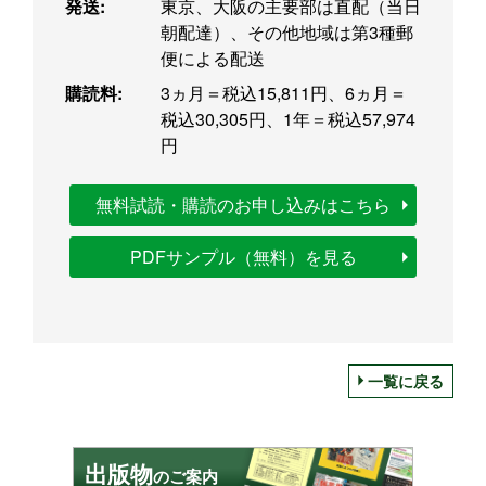
発送:
東京、大阪の主要部は直配（当日
朝配達）、その他地域は第3種郵
便による配送
購読料:
3ヵ月＝税込15,811円、6ヵ月＝
税込30,305円、1年＝税込57,974
円
無料試読・購読のお申し込みはこちら
PDFサンプル（無料）を見る
一覧に戻る
出版物
のご案内