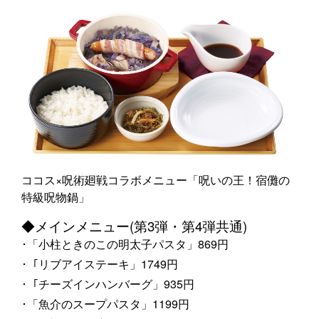
ココス×呪術廻戦コラボメニュー「呪いの王！宿儺の
特級呪物鍋」
◆メインメニュー(第3弾・第4弾共通)
･「小柱ときのこの明太子パスタ」869円
･「リブアイステーキ」1749円
･「チーズインハンバーグ」935円
･「魚介のスープパスタ」1199円