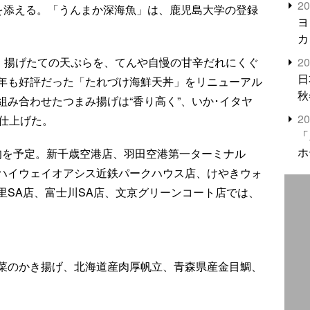
2
けを添える。「うんまか深海魚」は、鹿児島大学の登録
米
ヨ
カ
2
円。揚げたての天ぷらを、てんや自慢の甘辛だれにくぐ
日
年も好評だった「たれづけ海鮮天丼」をリニューアル
秋
み合わせたつまみ揚げは“香り高く”、いか･イタヤ
2
”仕上げた。
「
ホ
月中旬を予定。新千歳空港店、羽田空港第一ターミナル
ハイウェイオアシス近鉄パークハウス店、けやきウォ
里SA店、富士川SA店、文京グリーンコート店では、
菜のかき揚げ、北海道産肉厚帆立、青森県産金目鯛、