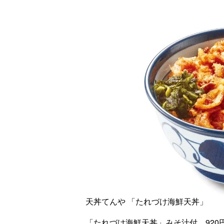
天丼てんや 「たれづけ海鮮天丼」
「たれづけ海鮮天丼」みそ汁付、920