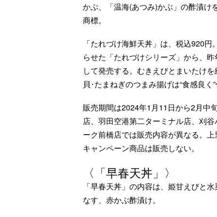
かぶ、「温海(あつみ)かぶ」の酢漬
商標。
「たれづけ海鮮天丼」は、税込920
らせた「たれづけシリーズ」から、昨
して発売する。むきえびとまいたけを組
貝･たまねぎのつまみ揚げは“食感良く
販売期間は2024年1月11日から2
店、羽田空港第二ターミナル店、刈谷
ーク前橋店では販売内容が異なる。上
キャンペーン商品は販売しない。
〈「早春天丼」〉
「早春天丼」の内容は、姫甘えびと水
なす、赤かぶ酢漬け。