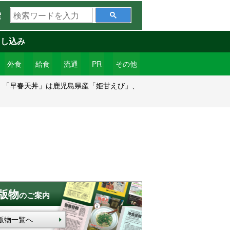
検
索
索
ワ
申し込み
ー
ド
外食
給食
流通
PR
その他
を
、「早春天丼」は鹿児島県産「姫甘えび」、
入
力
版物
のご案内
版物一覧へ