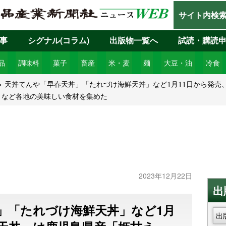
サイト内検
事
シグナル(コラム)
出版物一覧へ
試読・購読
品
調味料
菓子
畜産
米・麦
麺
大豆・油
冷食
天丼てんや「早春天丼」「たれづけ海鮮天丼」など1月11日から発売
」など各地の美味しい食材を集めた
2023年12月22日
出
」「たれづけ海鮮天丼」など1月
出