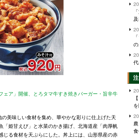
2
「
及
2
「
の
2
代
注
2
フェア」開催、とろタマ牛すき焼きバーガー・旨辛牛
【
を
2
各地の美味しい食材を集め、華やかな彩りに仕上げた天
農
魚「姫甘えび」と水菜のかき揚げ、北海道産「肉厚帆
食
感じる食材を天ぷらにした。丼上には、山形県産の赤
界