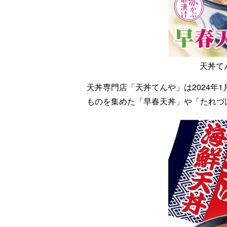
天丼て
天丼専門店「天丼てんや」は2024年
ものを集めた「早春天丼」や「たれづ