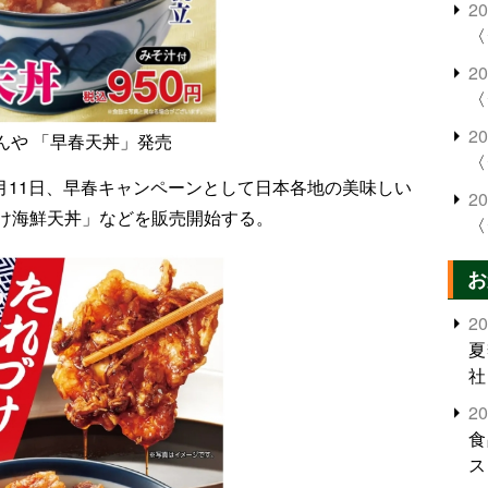
2
〈
2
〈
2
んや 「早春天丼」発売
〈
1月11日、早春キャンペーンとして日本各地の美味しい
2
け海鮮天丼」などを販売開始する。
〈
お
2
夏
社
2
食
ス