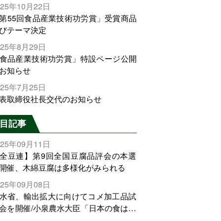
025年10月22日
第55回食品産業技術功労賞」受賞商品
びテーマ決定
025年8月29日
食品産業技術功労賞」特設ページ公開
お知らせ
025年7月25日
表取締役社長交代のお知らせ
目記事
025年09月11日
全豆連】第9回全国豆腐品評会の本選
開催、木綿豆腐は多様化がみられる
025年09月08日
水省、輸出拡大に向けてコメ加工品試
会を開催/小泉農水大臣「日本の食は世
でトップをとれる。米増産に向けて、