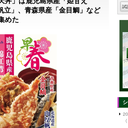
春天丼」は鹿児島県産「姫甘え
試
帆立」、青森県産「金目鯛」など
集めた
シ
2
〈