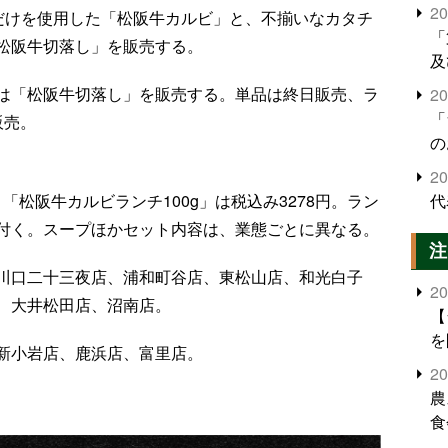
2
」だけを使用した「松阪牛カルビ」と、不揃いなカタチ
「
松阪牛切落し」を販売する。
及
は「松阪牛切落し」を販売する。単品は終日販売、ラ
2
「
販売。
の
2
代
。「松阪牛カルビランチ100g」は税込み3278円。ラン
付く。スープほかセット内容は、業態ごとに異なる。
注
川口二十三夜店、浦和町谷店、東松山店、和光白子
2
、大井松田店、沼南店。
【
を
新小岩店、鹿浜店、富里店。
2
農
食
界