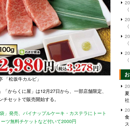
2
〈
2
〈
2
〈
2
〈
お
亭 「松坂牛カルビ」
2
「からくに屋」は12月27日から、一部店舗限定、
夏
ンチセットで販売開始する。
社
2
福袋」発売、パイナップルケーキ・カステラにトート
食
ーツ無料チケットなど付いて2000円
ス