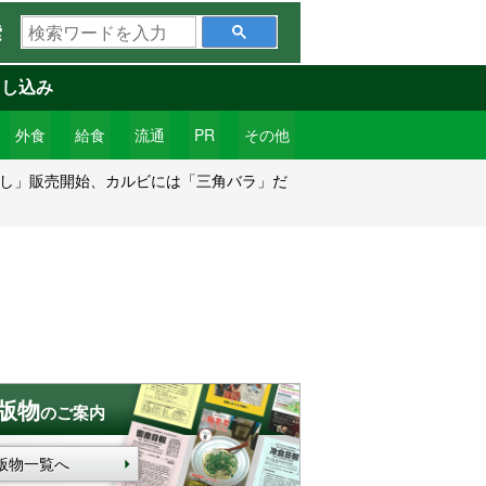
検
索
索
ワ
申し込み
ー
ド
外食
給食
流通
PR
その他
を
落し」販売開始、カルビには「三角バラ」だ
入
力
版物
のご案内
版物一覧へ