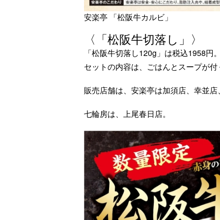
安楽亭 「松阪牛カルビ」
〈「松阪牛切落し」〉
「松阪牛切落し120g」は税込1958円
セットの内容は、ごはんとスープが付
販売店舗は、安楽亭は加須店、幸並店
七輪房は、上尾春日店。