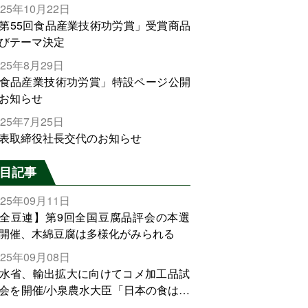
025年10月22日
第55回食品産業技術功労賞」受賞商品
びテーマ決定
025年8月29日
食品産業技術功労賞」特設ページ公開
お知らせ
025年7月25日
表取締役社長交代のお知らせ
目記事
025年09月11日
全豆連】第9回全国豆腐品評会の本選
開催、木綿豆腐は多様化がみられる
025年09月08日
水省、輸出拡大に向けてコメ加工品試
会を開催/小泉農水大臣「日本の食は世
でトップをとれる。米増産に向けて、