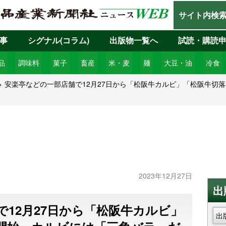
サイト内検
事
シグナル(コラム)
出版物一覧へ
試読・購読
品
調味料
菓子
畜産
米・麦
麺
大豆・油
冷食
安楽亭などの一部店舗で12月27日から「松阪牛カルビ」「松阪牛切
2023年12月27日
出
12月27日から「松阪牛カルビ」
出