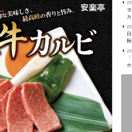
2
米
ヨ
カ
2
日
秋
2
「
ホ