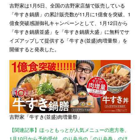
吉野家は1月5日、全国の吉野家店舗で販売している
「牛すき鍋膳」の累計販売数が11月に1億食を突破、1
億食突破感謝御礼キャンペーンとして、1月12日から
「牛すき鍋膳並盛」を「牛すき鍋膳大盛」に無料でサ
イズアップして提供する「牛すき(並盛)肉増量祭」を
開催すると発表した。
吉野家「牛すき(並盛)肉増量祭」
【関連記事】ほっともっとが人気メニューの恵方巻、
1月10日から予約受付、のり弁当の「のり弁巻」のほ