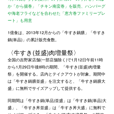
か「から揚巻」「チキン南蛮巻」を販売、ハンバーグ
や海老フライなどを合わせた「恵方巻ファミリープレ
ート」も用意
1億食は、2013年12月からの「牛すき鍋膳」「牛すき
鍋(単品)」の累計販売食数。
〈牛すき(並盛)肉増量祭〉
全国の吉野家店舗(一部店舗除く)で1月12日午前11時
から1月29日午後8時の期間、「牛すき(並盛)肉増量
祭」を開催する。店内とテイクアウトが対象。期間中
は「牛すき鍋膳並盛」を注文すると、「牛すき鍋膳大
盛」に無料でサイズアップして提供する。
同期間は「牛すき鍋(単品)並盛」は「牛すき鍋(単品)大
盛」、「牛すき丼並盛」は「牛すき丼大盛」に無料で