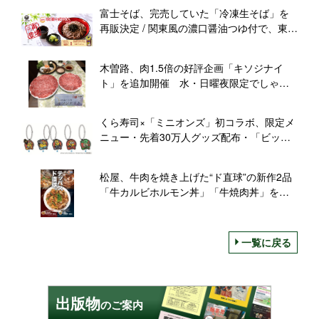
富士そば、完売していた「冷凍生そば」を
再販決定 / 関東風の濃口醤油つゆ付で、東京
以外でも富士そばの味が楽しめる
木曽路、肉1.5倍の好評企画「キソジナイ
ト」を追加開催 水・日曜夜限定でしゃぶ
しゃぶ・すきやきが増量
くら寿司×「ミニオンズ」初コラボ、限定メ
ニュー・先着30万人グッズ配布・「ビッく
らポン！」景品を展開
松屋、牛肉を焼き上げた“ド直球”の新作2品
「牛カルビホルモン丼」「牛焼肉丼」を販
売
一覧に戻る
出版物
のご案内