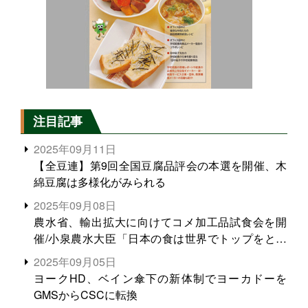
注目記事
2025年09月11日
【全豆連】第9回全国豆腐品評会の本選を開催、木
綿豆腐は多様化がみられる
2025年09月08日
農水省、輸出拡大に向けてコメ加工品試食会を開
催/小泉農水大臣「日本の食は世界でトップをとれ
る。米増産に向けて、米輸出需要の拡大を」
2025年09月05日
ヨークHD、ベイン傘下の新体制でヨーカドーを
GMSからCSCに転換