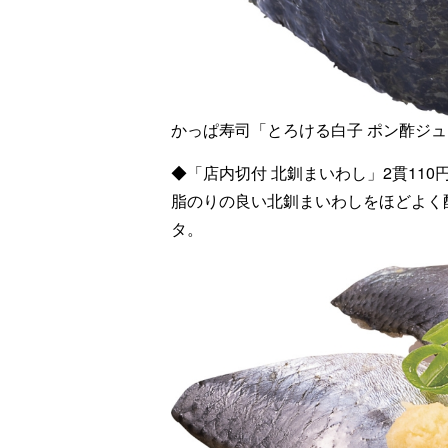
かっぱ寿司「とろける白子 ポン酢ジ
◆「店内切付 北釧まいわし」2貫110
脂のりの良い北釧まいわしをほどよく
タ。