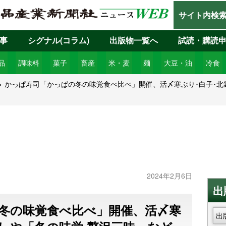
サイト内検
事
シグナル(コラム)
出版物一覧へ
試読・購読
品
調味料
菓子
畜産
米・麦
麺
大豆・油
冷食
かっぱ寿司「かっぱの冬の味覚食べ比べ」開催、活〆寒ぶり･白子･北
2024年2月6日
出
冬の味覚食べ比べ」開催、活〆寒
出