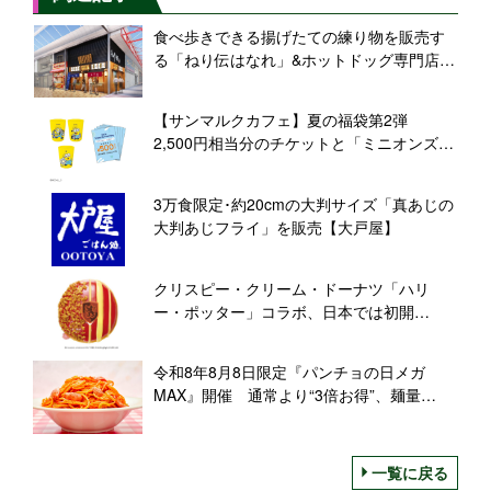
食べ歩きできる揚げたての練り物を販売す
る「ねり伝はなれ」&ホットドッグ専門店
「GABU DOGS」を大須にオープン【かね
貞】
【サンマルクカフェ】夏の福袋第2弾
2,500円相当分のチケットと「ミニオンズ」
コラボグッズをセット、2,500円・3,000円
の2種
3万食限定･約20cmの大判サイズ「真あじの
大判あじフライ」を販売【大戸屋】
クリスピー・クリーム・ドーナツ「ハリ
ー・ポッター」コラボ、日本では初開
催 “組分け帽子ドーナツ”など限定6商品発
売
令和8年8月8日限定『パンチョの日メガ
MAX』開催 通常より“3倍お得”、麺量
888g「メガMAX盛り」も登場
一覧に戻る