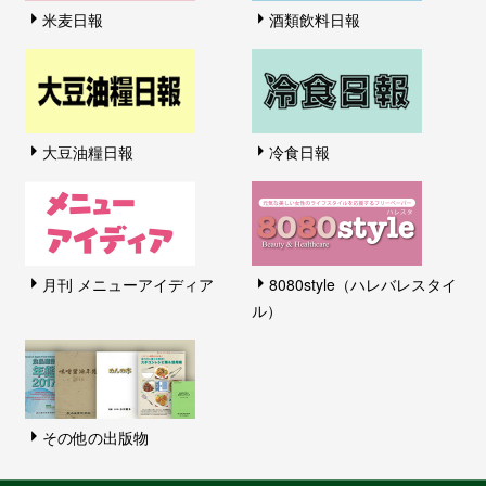
米麦日報
酒類飲料日報
大豆油糧日報
冷食日報
月刊 メニューアイディア
8080style（ハレバレスタイ
ル）
その他の出版物