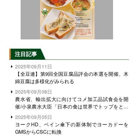
注目記事
2025年09月11日
【全豆連】第9回全国豆腐品評会の本選を開催、木
綿豆腐は多様化がみられる
2025年09月08日
農水省、輸出拡大に向けてコメ加工品試食会を開
催/小泉農水大臣「日本の食は世界でトップをとれ
る。米増産に向けて、米輸出需要の拡大を」
2025年09月05日
ヨークHD、ベイン傘下の新体制でヨーカドーを
GMSからCSCに転換