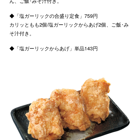
ん、ご飯･みそ汁付き。
◆「塩ガーリックの合盛り定食」759円
カリッともも2個/塩ガーリックからあげ2個、ご飯･み
そ汁付き。
◆「塩ガーリックからあげ」単品143円