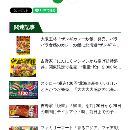
関連記事
大阪王将「ザンギカレー炒飯」発売、パラ
パラ食感のカレー炒飯に北海道“ザンギ”をト
ッピング、ボリューム満点な“55周年記念”メ
ニュー
吉野家「にんにくマシマシから揚げ超特盛
丼」関東限定で発売、“重量1Kg、2,000Kcal
超え”、から揚げ「第76回ジャパン･フード･
セレクション」グランプリ記念で登場
スシロー“税込100円”北海道産炙りいわし･
とろかつお発売、「大大大大感謝の北海道×
東北うまいもん祭」開催で、宗谷岬和牛に
ぎり･三陸産真鱈の天ぷらにぎりなども登場
吉野家「鰻重」「鰻皿」を7月20日から29日
の期間にテイクアウト時、前日までの予約
で10%割引、今年は全品100円引きクーポン
を先着配布
ファミリーマート「香るアジア」フェア6月