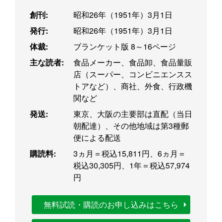
創刊:
昭和26年（1951年）3月1日
発行:
昭和26年（1951年）3月1日
体裁:
ブランケット版 8～16ページ
主な読者:
食品メーカー、食品卸、食品量販
店（スーパー、コンビニエンスス
トアなど）、商社、外食、行政機
関など
発送:
東京、大阪の主要部は直配（当日
朝配達）、その他地域は第3種郵
便による配送
購読料:
3ヵ月＝税込15,811円、6ヵ月＝
税込30,305円、1年＝税込57,974
円
無料試読・購読のお申し込みはこちら