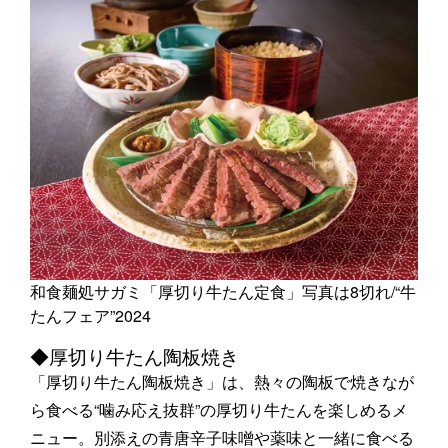
和食麺処サガミ「厚切り牛たん定食」写真は8切れ/“牛
たんフェア”2024
◆厚切り牛たん陶板焼き
「厚切り牛たん陶板焼き」は、熱々の陶板で焼きなが
ら食べる“噛み応え抜群”の厚切り牛たんを楽しめるメ
ニュー。別添えの青唐辛子味噌や薬味と一緒に食べる