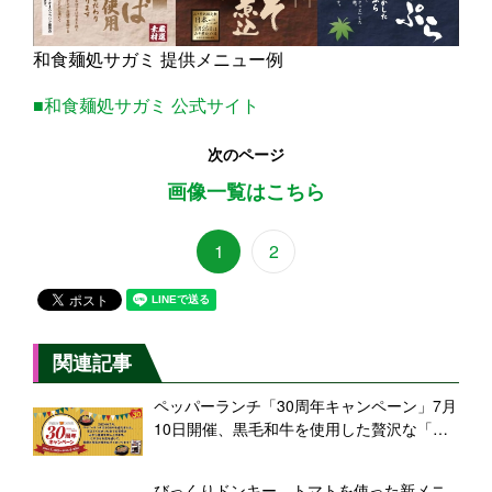
和食麺処サガミ 提供メニュー例
■和食麺処サガミ 公式サイト
次のページ
画像一覧はこちら
1
2
関連記事
ペッパーランチ「30周年キャンペーン」7月
10日開催、黒毛和牛を使用した贅沢な「ペ
ッパーライス」「リブロースステーキ」を
特別価格で数量限定販売
びっくりドンキー、トマトを使った新メニ