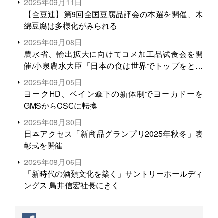
2025年09月11日
【全豆連】第9回全国豆腐品評会の本選を開催、木
綿豆腐は多様化がみられる
2025年09月08日
農水省、輸出拡大に向けてコメ加工品試食会を開
催/小泉農水大臣「日本の食は世界でトップをとれ
る。米増産に向けて、米輸出需要の拡大を」
2025年09月05日
ヨークHD、ベイン傘下の新体制でヨーカドーを
GMSからCSCに転換
2025年08月30日
日本アクセス「新商品グランプリ2025年秋冬」表
彰式を開催
2025年08月06日
「新時代の酒類文化を築く」サントリーホールディ
ングス 鳥井信宏社長にきく