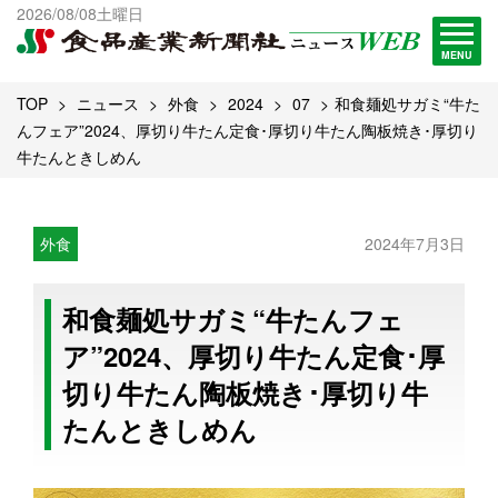
出版物一覧へ
2026/08/08土曜日
試読・購読申し込み
MENU
TOP
ニュース
外食
2024
07
和食麺処サガミ“牛た
んフェア”2024、厚切り牛たん定食･厚切り牛たん陶板焼き･厚切り
牛たんときしめん
外食
2024年7月3日
和食麺処サガミ“牛たんフェ
ア”2024、厚切り牛たん定食･厚
切り牛たん陶板焼き･厚切り牛
たんときしめん