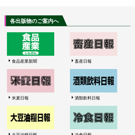
各出版物のご案内へ
食品産業新聞
畜産日報
米麦日報
酒類飲料日報
大豆油糧日報
冷食日報