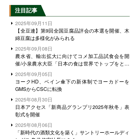
注目記事
2025年09月11日
【全豆連】第9回全国豆腐品評会の本選を開催、木
綿豆腐は多様化がみられる
2025年09月08日
農水省、輸出拡大に向けてコメ加工品試食会を開
催/小泉農水大臣「日本の食は世界でトップをとれ
る。米増産に向けて、米輸出需要の拡大を」
2025年09月05日
ヨークHD、ベイン傘下の新体制でヨーカドーを
GMSからCSCに転換
2025年08月30日
日本アクセス「新商品グランプリ2025年秋冬」表
彰式を開催
2025年08月06日
「新時代の酒類文化を築く」サントリーホールディ