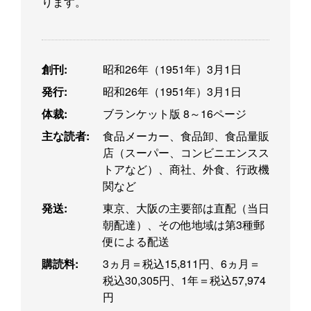
ります。
創刊:
昭和26年（1951年）3月1日
発行:
昭和26年（1951年）3月1日
体裁:
ブランケット版 8～16ページ
主な読者:
食品メーカー、食品卸、食品量販
店（スーパー、コンビニエンスス
トアなど）、商社、外食、行政機
関など
発送:
東京、大阪の主要部は直配（当日
朝配達）、その他地域は第3種郵
便による配送
購読料:
3ヵ月＝税込15,811円、6ヵ月＝
税込30,305円、1年＝税込57,974
円