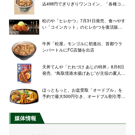
込498円でぎりぎりワンコイン、「各種コス
ト高騰の中、品質維持のため改定」
松のや「ヒレかつ」7月31日発売、食べやす
い「コインカット」のヒレかつを復活販
売、日ハムコラボ第2弾の「大麦豚厚切りロ
ースかつ」との盛合せも用意
牛丼「松屋」モンゴルに初進出、首都ウラ
ンバートルにFC店舗を出店
天丼てんや「たれづけ あじの特丼」8月8日
発売、“鳥取境港水揚げあじ”が主役の夏人気
メニュー、「夏野菜ミニ天丼とそばのセッ
ト」も販売
ほっともっと、お盆受取「オードブル」を
予約で最大500円引き、オードブル割引専用
予約サイト利用で対象、予約は8月1日から
受付
媒体情報