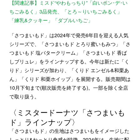
【関連記事】ミスド“やわもっちり”「白いポン･デ･い
ちごみるく」3品発売、「とろ～りいちごみるく」
「練乳&クッキー」「ダブルいちご」
「さつまいもド」は2024年で発売6年目を迎える人気
シリーズで、「さつまいもド とろり蜜いもみつ」「さ
つまいもド 塩バタークリーム」「さつまいもド 香ば
しブリュレ」をラインナップする。今年は新たに「く
りド」シリーズが加わり、「くりド エンゼル&和栗あ
ん」「くりド 和栗ホイップ」を展開する。販売期間は
10月下旬まで(順次販売を終了する)。一部を除く全店
で取り扱う。
〈ミスタードーナツ「さつまいも
ド」ラインナップ〉
「さつまいもド」の生地はさつまいもをイメージした
しっとり&ねっとり食感が特徴。2024年は、生地に配