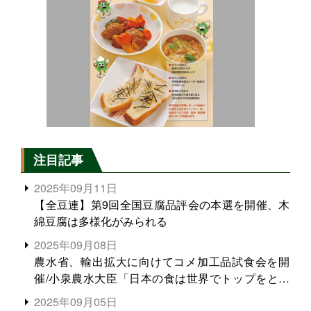
注目記事
2025年09月11日
【全豆連】第9回全国豆腐品評会の本選を開催、木
綿豆腐は多様化がみられる
2025年09月08日
農水省、輸出拡大に向けてコメ加工品試食会を開
催/小泉農水大臣「日本の食は世界でトップをとれ
る。米増産に向けて、米輸出需要の拡大を」
2025年09月05日