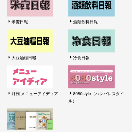
米麦日報
酒類飲料日報
大豆油糧日報
冷食日報
月刊 メニューアイディア
8080style（ハレバレスタイ
ル）