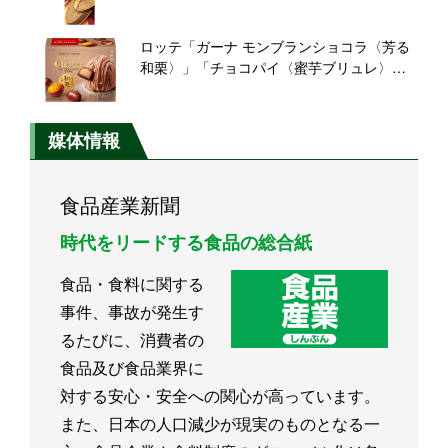
ーのエクレアから着想、卵のコクとほろ苦
いチョコレートの“贅沢で濃厚な味わい”
ロッテ「ガーナ モンブランショコラ〈芳る
和栗〉」「チョコパイ〈蜜芋ブリュレ〉」
など発売、2024年秋の芋･栗スイーツ
媒体情報
食品産業新聞
時代をリードする食品の総合紙
食品・食料に関する
事件、事故が発生す
るたびに、消費者の
食品及び食品業界に
対する安心・安全への関心が高っています。
また、日本の人口減少が現実のものとなる一