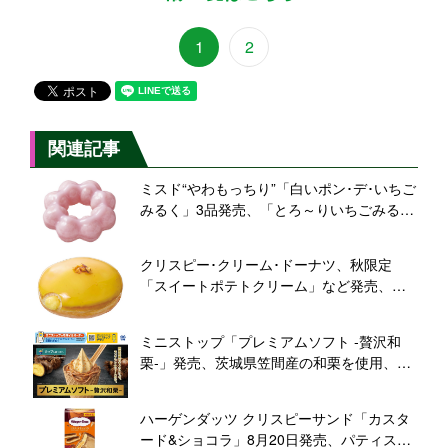
1
2
関連記事
ミスド“やわもっちり”「白いポン･デ･いちご
みるく」3品発売、「とろ～りいちごみる
く」「練乳&クッキー」「ダブルいちご」
クリスピー･クリーム･ドーナツ、秋限定
「スイートポテトクリーム」など発売、
「芋」「栗」「カボチャ」のドーナツ3品
ミニストップ「プレミアムソフト ‐贅沢和
栗‐」発売、茨城県笠間産の和栗を使用、ト
ッピングのモンブランクリームやマロンキ
ャラメリゼなども国産和栗原料、和栗のソ
ハーゲンダッツ クリスピーサンド「カスタ
フトクリームを5年ぶりに展開
ード&ショコラ」8月20日発売、パティスリ