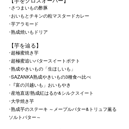
【芋をクロスオーバー】
･さつまいもの酢豚
･おいもとチキンの粒マスタードカレー
･芋アラモード
･熟成焼いもドリア
【芋を辿る】
･超極蜜焼き芋
･超極蜜追いバタースイートポテト
･熟成やきいもの「生ほしいも」
･SAZANKA熟成やきいもの3種食べ比べ
･「富の川越いも」おいもやき
･産地直送!熟成紅はるか&シルクスイート
･大学焼き芋
･熟成芋のステーキ ～メープルバター&トリュフ薫る
ソルトバター～