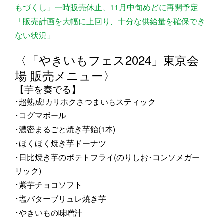
もづくし」一時販売休止、11月中旬めどに再開予定
「販売計画を大幅に上回り、十分な供給量を確保でき
ない状況」
〈「やきいもフェス2024」東京会
場 販売メニュー〉
【芋を奏でる】
･超熟成!カリホクさつまいもスティック
･コグマボール
･濃密まるごと焼き芋飴(1本)
･ほくほく焼き芋ドーナツ
･日比焼き芋のポテトフライ(のりしお･コンソメガー
リック)
･紫芋チョコソフト
･塩バターブリュレ焼き芋
･やきいもの味噌汁