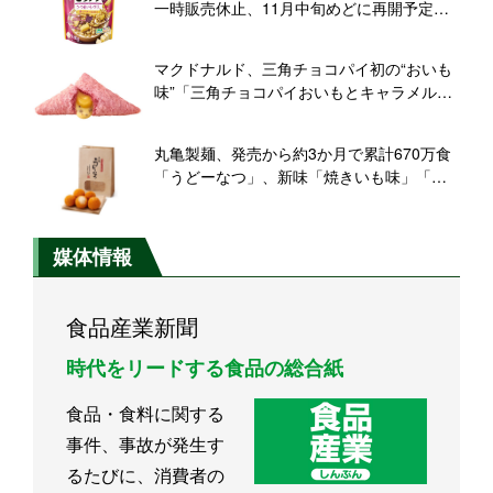
一時販売休止、11月中旬めどに再開予定、
「販売計画を大幅に上回り、十分な供給量
を確保できない状況」
マクドナルド、三角チョコパイ初の“おいも
味”「三角チョコパイおいもとキャラメル」
10月9日発売、定番「三角チョコパイ 黒」
も同時発売
丸亀製麺、発売から約3か月で累計670万食
「うどーなつ」、新味「焼きいも味」「ピ
ザ味」10月2日発売
媒体情報
食品産業新聞
時代をリードする食品の総合紙
食品・食料に関する
事件、事故が発生す
るたびに、消費者の