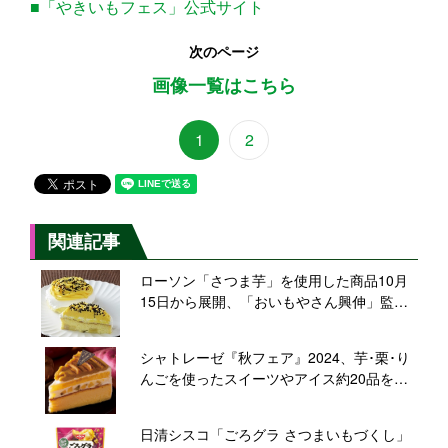
■「やきいもフェス」公式サイト
次のページ
画像一覧はこちら
1
2
関連記事
ローソン「さつま芋」を使用した商品10月
15日から展開、「おいもやさん興伸」監修
のスイーツなど4品、「季節を感じられる商
品」10月は「さつま芋」
シャトレーゼ『秋フェア』2024、芋･栗･り
んごを使ったスイーツやアイス約20品を発
売、「スイートポテト フロマージュ」「お
芋たっぷりモンブラン」など
日清シスコ「ごろグラ さつまいもづくし」