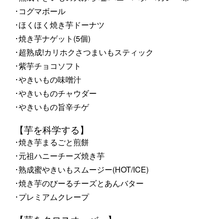
･コグマボール
･ほくほく焼き芋ドーナツ
･焼き芋ナゲット(5個)
･超熟成!カリホクさつまいもスティック
･紫芋チョコソフト
･やきいもの味噌汁
･やきいものチャウダー
･やきいもの旨辛チゲ
【芋を科学する】
･焼き芋まるごと煎餅
･元祖ハニーチーズ焼き芋
･熟成蜜やきいもスムージー(HOT/ICE)
･焼き芋のびーるチーズとあんバター
･プレミアムクレープ