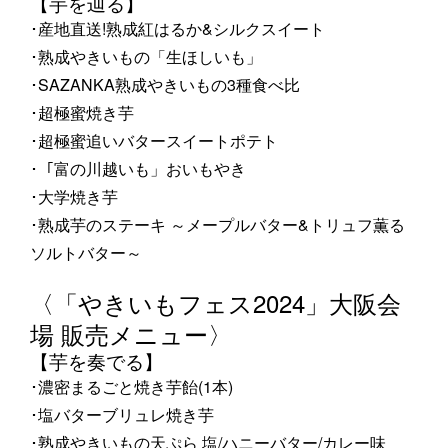
【芋を辿る】
･産地直送!熟成紅はるか&シルクスイート
･熟成やきいもの「生ほしいも」
･SAZANKA熟成やきいもの3種食べ比
･超極蜜焼き芋
･超極蜜追いバタースイートポテト
･「富の川越いも」おいもやき
･大学焼き芋
･熟成芋のステーキ ～メープルバター&トリュフ薫る
ソルトバター～
〈「やきいもフェス2024」大阪会
場 販売メニュー〉
【芋を奏でる】
･濃密まるごと焼き芋飴(1本)
･塩バターブリュレ焼き芋
･熟成やきいもの天ぷら 塩/ハニーバター/カレー味