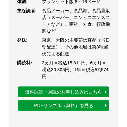
体裁:
ブランケット版 8～16ページ
主な読者:
食品メーカー、食品卸、食品量販
店（スーパー、コンビニエンスス
トアなど）、商社、外食、行政機
関など
発送:
東京、大阪の主要部は直配（当日
朝配達）、その他地域は第3種郵
便による配送
購読料:
3ヵ月＝税込15,811円、6ヵ月＝
税込30,305円、1年＝税込57,974
円
無料試読・購読のお申し込みはこちら
PDFサンプル（無料）を見る