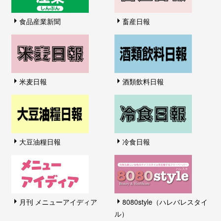
食品産業新聞
畜産日報
米麦日報
酒類飲料日報
大豆油糧日報
冷食日報
月刊 メニューアイディア
8080style（ハレバレスタイ
ル）