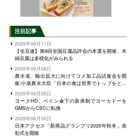
注目記事
2025年09月11日
【全豆連】第9回全国豆腐品評会の本選を開催、木
綿豆腐は多様化がみられる
2025年09月08日
農水省、輸出拡大に向けてコメ加工品試食会を開
催/小泉農水大臣「日本の食は世界でトップをとれ
る。米増産に向けて、米輸出需要の拡大を」
2025年09月05日
ヨークHD、ベイン傘下の新体制でヨーカドーを
GMSからCSCに転換
2025年08月30日
日本アクセス「新商品グランプリ2025年秋冬」表
彰式を開催