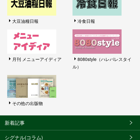
大豆油糧日報
冷食日報
月刊 メニューアイディア
8080style（ハレバレスタイ
ル）
その他の出版物
新着記事
シグナル(コラム)