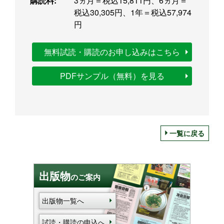
購読料:
3ヵ月＝税込15,811円、6ヵ月＝
税込30,305円、1年＝税込57,974
円
無料試読・購読のお申し込みはこちら
PDFサンプル（無料）を見る
一覧に戻る
出版物
のご案内
出版物一覧へ
試読・購読の申込へ