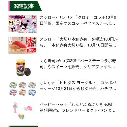
関連記事
スシロー×サンリオ「クロミ」コラボ10月9
日開催、限定マスコットやファスナーポー
チ、ピック、シール付きメニュー販売、コ
ラボデザイン「アカミ」「シロミ」など登
スシロー「大切り本鮪赤身」を税込100円か
場
ら、「本鮪赤身大切り祭」10月16日開催、
「新･匠の漬けうに包み」や蒸しとフライの
「牡蠣食べ比べ」も用意
くら寿司×Ado 第2弾『バースデーコラボ寿
司』やスイーツを販売、クリアファイルと
ノート配布、「ビッくらポン!」景品にも
Adoさんグッズが登場
ちいかわ「ビヒダス ヨーグルト」コラボパ
ッケージ10月21日から順次発売、ハチワレ･
うさぎやモモンガ･ラッコ･むちゃうマンな
ど全6種デザイン/森永乳業
ハッピーセット「わんだふるぷりきゅあ!」
第1弾発売、フレンドリータクト･ワンダフ
ルパクトキャリーなどのなりきりおもちゃ/
マクドナルド