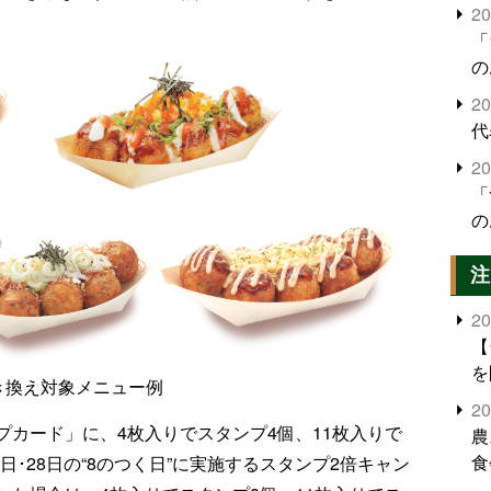
2
「
の
2
代
2
「
の
注
2
【
を
き換え対象メニュー例
2
カード」に、4枚入りでスタンプ4個、11枚入りで
農
食
8日･28日の“8のつく日”に実施するスタンプ2倍キャン
界