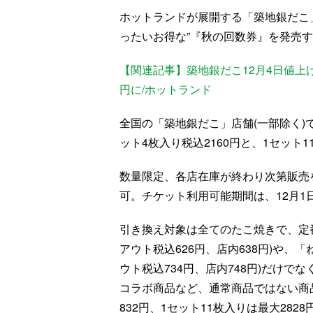
ホットランドが展開する「築地銀だこ」は
ったいお得な”『秋の回数券』を発売
【関連記事】築地銀だこ12月4日値上げ
円に/ホットランド
全国の「築地銀だこ」店舗(一部除く)で
ット4枚入り税込2160円と、1セット1
数量限定、各店在庫が終わり次第販売
可。チケット利用可能期間は、12月1日
引き換え対象は全てのたこ焼きで、定番商
アウト税込626円、店内638円)や、
ウト税込734円、店内748円)だけ
コラボ商品など、通常商品ではない商
832円、1セット11枚入りは最大282