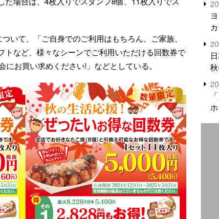
た場合は、4枚入りでスタンプ8個、11枚入りでス
2
米
ヨ
カ
”について、「ご自身でのご利用はもちろん、ご家族、
2
フトなど、様々なシーンでご利用いただける回数券で
日
の機会にお買い求めください!」などとしている。
秋
2
「
ホ