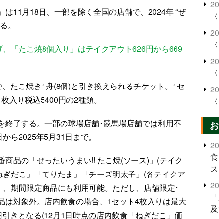
2
11月18日、一部を除く全国の店舗で、2024年 “ぜ
〈
する。
2
〈
、「たこ焼8個入り」はテイクアウト626円から669
2
〈
、たこ焼き1舟(8個)と引き換えられるチケット。1セ
2
1枚入り税込5400円の2種類。
〈
を終了する。一部の球場店舗･競馬場店舗では利用不
お
から2025年5月31日まで。
2
食
品の「ぜったいうまい!! たこ焼(ソース)」(テイク
ス
「ねぎだこ」「てりたま」「チーズ明太子」(各テイクア
2
でなく、期間限定商品にも利用可能。ただし、店舗限定･
「
品は対象外。店内飲食の場合、1セット4枚入りは最大
及
8円引きとなる(12月1日時点の店内飲食「ねぎだこ」価