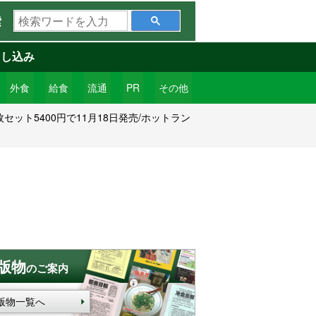
検
索
索
ワ
申し込み
ー
ド
外食
給食
流通
PR
その他
を
セット5400円で11月18日発売/ホットラン
入
力
版物
のご案内
版物一覧へ