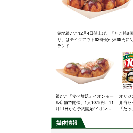
築地銀だこ12月4日値上げ、「たこ焼8
り」はテイクアウト626円から669円に/
ランド
銀だこ『食べ放題』イオンモー
オリジ
ル店舗で開催、1人1078円、11
弁当セ
月11日から予約開始/イオンブ
「たっ
ラックフライデー企画
弁当」
当」は
媒体情報