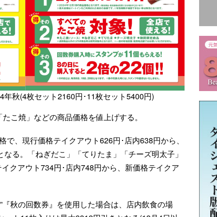
年秋(4枚セット2160円･11枚セット5400円)
、「たこ焼」などの商品価格を値上げする。
格で、現行価格テイクアウト626円･店内638円から、
2円となる。「ねぎだこ」「てりたま」「チーズ明太子」
イクアウト734円･店内748円から、新価格テイクア
な”『秋の回数券』を使用した場合は、店内飲食の場