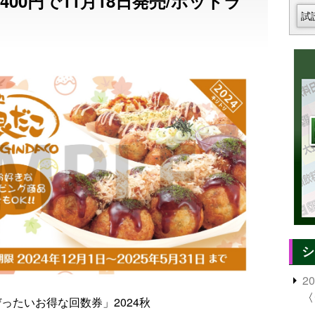
5400円で11月18日発売/ホットラ
試
シ
2
〈
ったいお得な回数券」2024秋