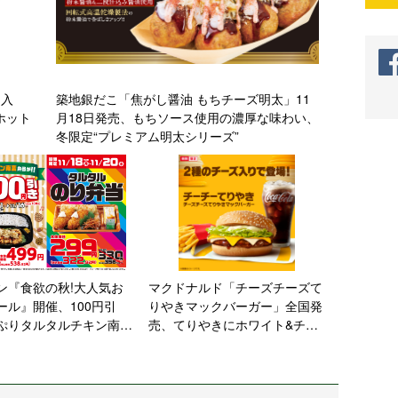
個入
築地銀だこ「焦がし醤油 もちチーズ明太」11
ホット
月18日発売、もちソース使用の濃厚な味わい、
冬限定“プレミアム明太シリーズ”
ン『食欲の秋!大人気お
マクドナルド「チーズチーズて
ール』開催、100円引
りやきマックバーガー」全国発
ぷりタルタルチキン南蛮
売、てりやきにホワイト&チェ
販売、「タルタルのり弁
ダーチーズ、知る人ぞ知る“チ
299円で提供
ーチーてりやき”ハンバーガー