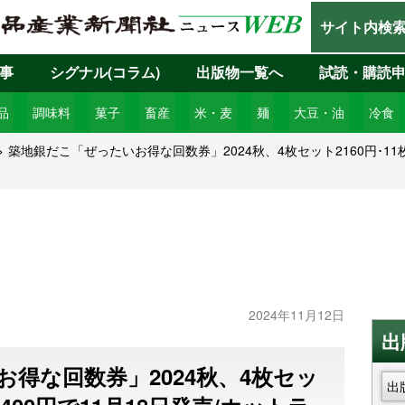
サイト内検
事
シグナル(コラム)
出版物一覧へ
試読・購読
品
調味料
菓子
畜産
米・麦
麺
大豆・油
冷食
築地銀だこ「ぜったいお得な回数券」2024秋、4枚セット2160円･11枚
2024年11月12日
出
得な回数券」2024秋、4枚セッ
出