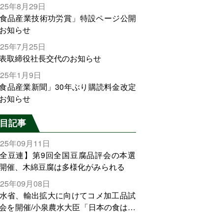
025年8月29日
食品産業技術功労賞」特設ページ公開
お知らせ
025年7月25日
表取締役社長交代のお知らせ
025年1月9日
食品産業新聞」30年ぶり購読料金改定
お知らせ
目記事
025年09月11日
全豆連】第9回全国豆腐品評会の本選
開催、木綿豆腐は多様化がみられる
025年09月08日
水省、輸出拡大に向けてコメ加工品試
会を開催/小泉農水大臣「日本の食は世
でトップをとれる。米増産に向けて、