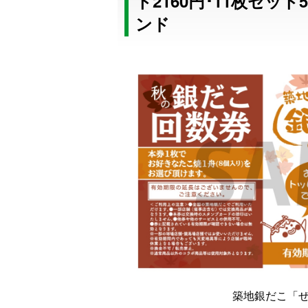
ト2160円･11枚セット
ンド
築地銀だこ「ぜ