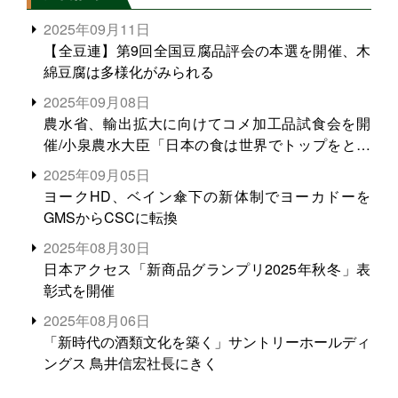
2025年09月11日
【全豆連】第9回全国豆腐品評会の本選を開催、木
綿豆腐は多様化がみられる
2025年09月08日
農水省、輸出拡大に向けてコメ加工品試食会を開
催/小泉農水大臣「日本の食は世界でトップをとれ
る。米増産に向けて、米輸出需要の拡大を」
2025年09月05日
ヨークHD、ベイン傘下の新体制でヨーカドーを
GMSからCSCに転換
2025年08月30日
日本アクセス「新商品グランプリ2025年秋冬」表
彰式を開催
2025年08月06日
「新時代の酒類文化を築く」サントリーホールディ
ングス 鳥井信宏社長にきく