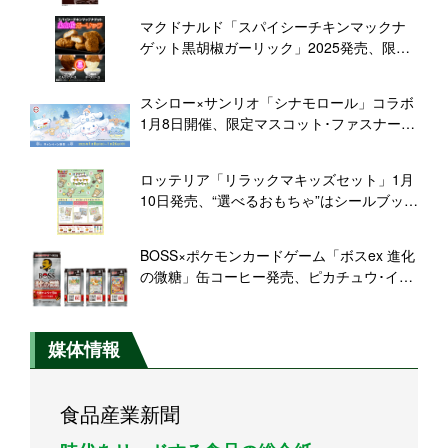
マクドナルド「スパイシーチキンマックナ
ゲット黒胡椒ガーリック」2025発売、限定
ソース「コク深にんにくソース」「3種のチ
ーズソース」や夜マック「食べくらべ ポテ
スシロー×サンリオ「シナモロール」コラボ
ナゲ大」も登場
1月8日開催、限定マスコット･ファスナーポ
ーチ･ピック付きのメニュー販売
ロッテリア「リラックマキッズセット」1月
10日発売、“選べるおもちゃ”はシールブッ
ク･ミニハウス･キャンピングカー登場
BOSS×ポケモンカードゲーム「ボスex 進化
の微糖」缶コーヒー発売、ピカチュウ･イー
ブイなど描いたコラボ缶やホゲータボスジ
ャンプレゼントも
媒体情報
食品産業新聞