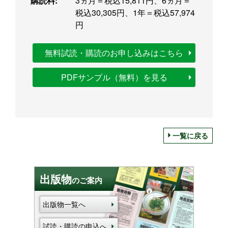
購読料:
3ヵ月＝税込15,811円、6ヵ月＝
税込30,305円、1年＝税込57,974
円
無料試読・購読のお申し込みはこちら
PDFサンプル（無料）を見る
一覧に戻る
出版物
のご案内
出版物一覧へ
試読・購読の申込へ