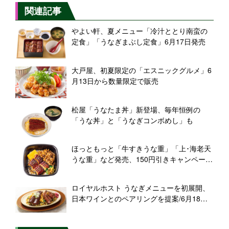
関連記事
やよい軒、夏メニュー「冷汁ととり南蛮の
定食」「うなぎまぶし定食」6月17日発売
大戸屋、初夏限定の「エスニックグルメ」6
月13日から数量限定で販売
松屋「うなたま丼」新登場、毎年恒例の
「うな丼」と「うなぎコンボめし」も
ほっともっと「牛すきうな重」「上･海老天
うな重」など発売、150円引きキャンペーン
展開も
ロイヤルホスト うなぎメニューを初展開、
日本ワインとのペアリングを提案/6月18日
から