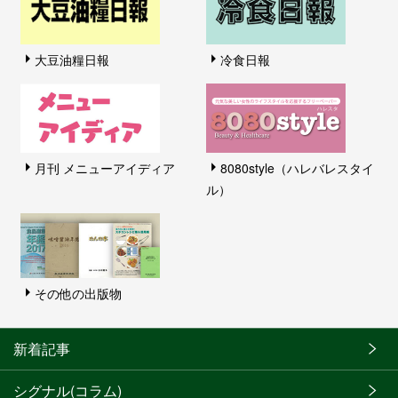
大豆油糧日報
冷食日報
月刊 メニューアイディア
8080style（ハレバレスタイ
ル）
その他の出版物
新着記事
シグナル(コラム)