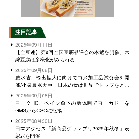
注目記事
2025年09月11日
【全豆連】第9回全国豆腐品評会の本選を開催、木
綿豆腐は多様化がみられる
2025年09月08日
農水省、輸出拡大に向けてコメ加工品試食会を開
催/小泉農水大臣「日本の食は世界でトップをとれ
る。米増産に向けて、米輸出需要の拡大を」
2025年09月05日
ヨークHD、ベイン傘下の新体制でヨーカドーを
GMSからCSCに転換
2025年08月30日
日本アクセス「新商品グランプリ2025年秋冬」表
彰式を開催