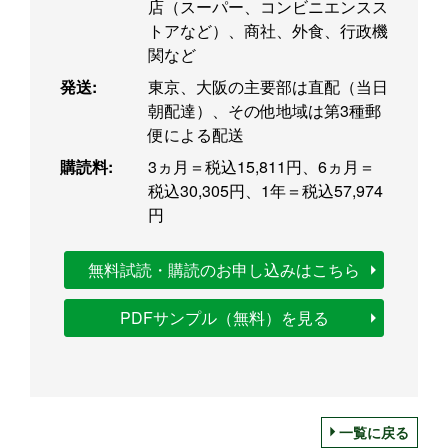
店（スーパー、コンビニエンスス
トアなど）、商社、外食、行政機
関など
発送:
東京、大阪の主要部は直配（当日
朝配達）、その他地域は第3種郵
便による配送
購読料:
3ヵ月＝税込15,811円、6ヵ月＝
税込30,305円、1年＝税込57,974
円
無料試読・購読のお申し込みはこちら
PDFサンプル（無料）を見る
一覧に戻る