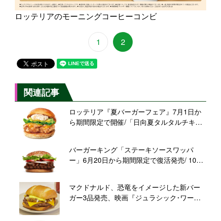
ロッテリアのモーニングコーヒーコンビ
1
2
関連記事
ロッテリア『夏バーガーフェア』7月1日か
ら期間限定で開催/「日向夏タルタルチキン
バーガー」など新商品3品発売
バーガーキング「ステーキソースワッパ
ー」6月20日から期間限定で復活発売/ 100%
ビーフパティ×角切り牛肩ロース、ボリュー
ム満点のプレミアムバーガー
マクドナルド、恐竜をイメージした新バー
ガー3品発売、映画『ジュラシック･ワール
ド/復活の大地』とコラボ