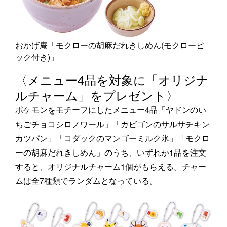
おかげ庵「モクローの胡麻だれきしめん(モクローピ
ック付き)」
〈メニュー4品を対象に「オリジナ
ルチャーム」をプレゼント〉
ポケモンをモチーフにしたメニュー4品「ヤドンのい
ちごチョコシロノワール」「カビゴンのサルサチキン
カツパン」「コダックのマンゴーミルク氷」「モクロ
ーの胡麻だれきしめん」のうち、いずれか1品を注文
すると、オリジナルチャーム1個がもらえる。チャー
ムは全7種類でランダムとなっている。