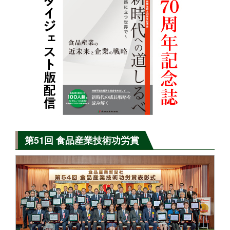
第51回 食品産業技術功労賞