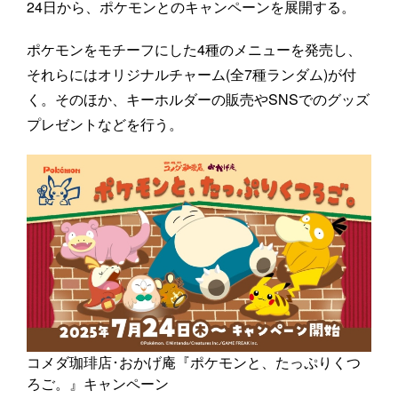
24日から、ポケモンとのキャンペーンを展開する。
ポケモンをモチーフにした4種のメニューを発売し、
それらにはオリジナルチャーム(全7種ランダム)が付
く。そのほか、キーホルダーの販売やSNSでのグッズ
プレゼントなどを行う。
コメダ珈琲店･おかげ庵『ポケモンと、たっぷりくつ
ろご。』キャンペーン