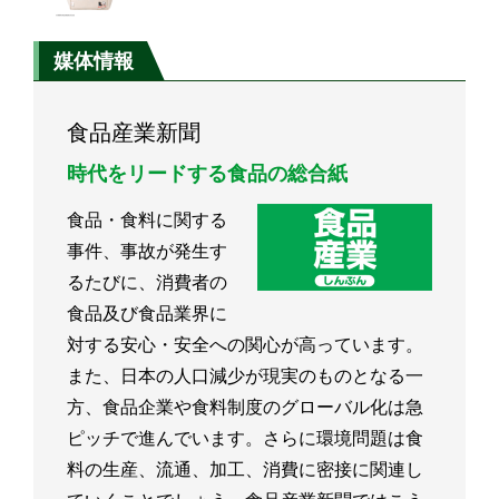
輪で遊ぶリサとガスパールの姿を描いたバ
ッグなどのコラボアイテムと商品引換券を
セットに
媒体情報
食品産業新聞
時代をリードする食品の総合紙
食品・食料に関する
事件、事故が発生す
るたびに、消費者の
食品及び食品業界に
対する安心・安全への関心が高っています。
また、日本の人口減少が現実のものとなる一
方、食品企業や食料制度のグローバル化は急
ピッチで進んでいます。さらに環境問題は食
料の生産、流通、加工、消費に密接に関連し