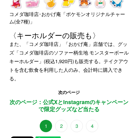
コメダ珈琲店･おかげ庵「ポケモンオリジナルチャー
ム(全7種)」
〈キーホルダーの販売も〉
また、「コメダ珈琲店」「おかげ庵」店舗では、グッ
ズ「コメダ珈琲店のソファー柄生地 モンスターボール
キーホルダー」(税込1,920円)も販売する。テイクアウ
トを含む飲食を利用した人のみ、会計時に購入でき
る。
次のページ
次のページ：公式XとInstagramのキャンペーン
で限定グッズなど当たる
1
2
3
4