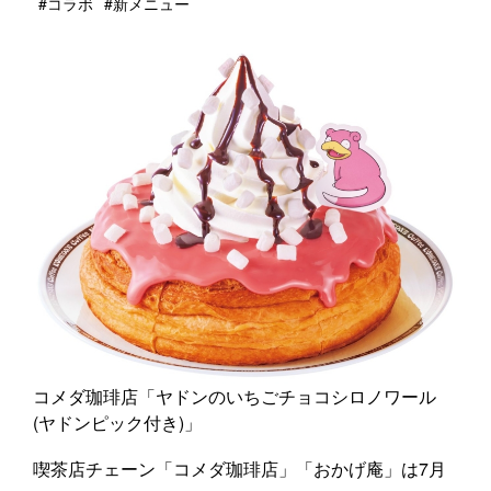
#コラボ
#新メニュー
コメダ珈琲店「ヤドンのいちごチョコシロノワール
(ヤドンピック付き)」
喫茶店チェーン「コメダ珈琲店」「おかげ庵」は7月