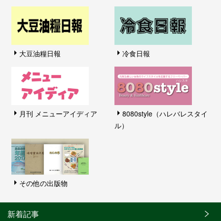
大豆油糧日報
冷食日報
月刊 メニューアイディア
8080style（ハレバレスタイ
ル）
その他の出版物
新着記事