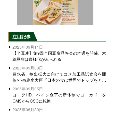
注目記事
2025年09月11日
【全豆連】第9回全国豆腐品評会の本選を開催、木
綿豆腐は多様化がみられる
2025年09月08日
農水省、輸出拡大に向けてコメ加工品試食会を開
催/小泉農水大臣「日本の食は世界でトップをとれ
る。米増産に向けて、米輸出需要の拡大を」
2025年09月05日
ヨークHD、ベイン傘下の新体制でヨーカドーを
GMSからCSCに転換
2025年08月30日