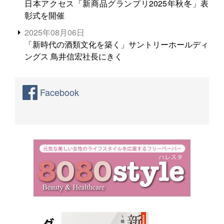
日本アクセス「新商品グランプリ2025年秋冬」表
彰式を開催
2025年08月06日
「新時代の酒類文化を築く」サントリーホールディ
ングス 鳥井信宏社長にきく
Facebook