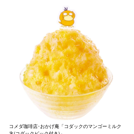
コメダ珈琲店･おかげ庵「コダックのマンゴーミルク
氷(コダックピック付き)」