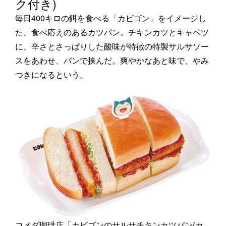
ク付き)
毎日400キロの餌を食べる「カビゴン」をイメージし
た、食べ応えのあるカツパン。チキンカツとキャベツ
に、辛さとさっぱりした酸味が特徴の特製サルサソー
スをあわせ、パンで挟んだ。爽やかなあと味で、やみ
つきになるという。
コメダ珈琲店「カビゴンのサルサチキンカツパン(カ