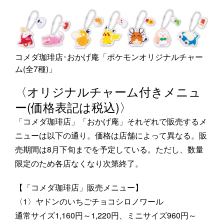
コメダ珈琲店･おかげ庵「ポケモンオリジナルチャー
ム(全7種)」
〈オリジナルチャーム付きメニュ
ー(価格表記は税込)〉
「コメダ珈琲店」「おかげ庵」それぞれで販売するメ
ニューは以下の通り。価格は店舗によって異なる。販
売期間は8月下旬までを予定している。ただし、数量
限定のため各店なくなり次第終了。
【「コメダ珈琲店」販売メニュー】
〈1〉ヤドンのいちごチョコシロノワール
通常サイズ1,160円～1,220円、ミニサイズ960円～