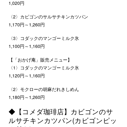
1,020円
〈2〉カビゴンのサルサチキンカツパン
1,170円～1,260円
〈3〉コダックのマンゴーミルク氷
1,100円～1,160円
【「おかげ庵」販売メニュー】
〈1〉コダックのマンゴーミルク氷
1,120円～1,160円
〈2〉モクローの胡麻だれきしめん
1,180円～1,260円
◆【コメダ珈琲店】カビゴンのサ
ルサチキンカツパン(カビゴンピッ