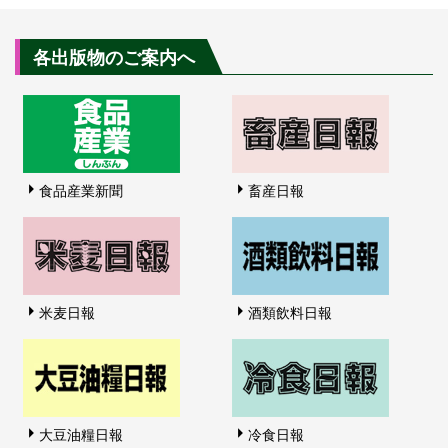
各出版物のご案内へ
食品産業新聞
畜産日報
米麦日報
酒類飲料日報
大豆油糧日報
冷食日報