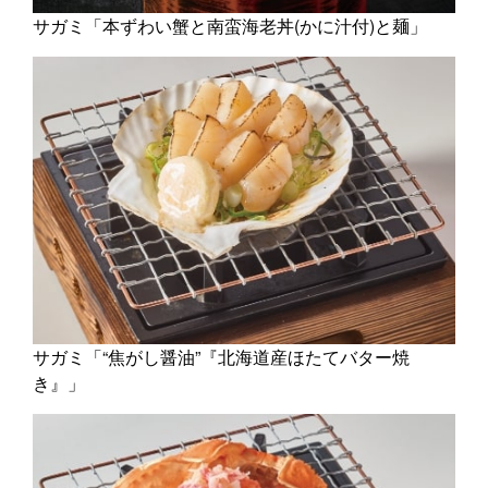
サガミ「本ずわい蟹と南蛮海老丼(かに汁付)と麺」
サガミ「“焦がし醤油”『北海道産ほたてバター焼
き』」