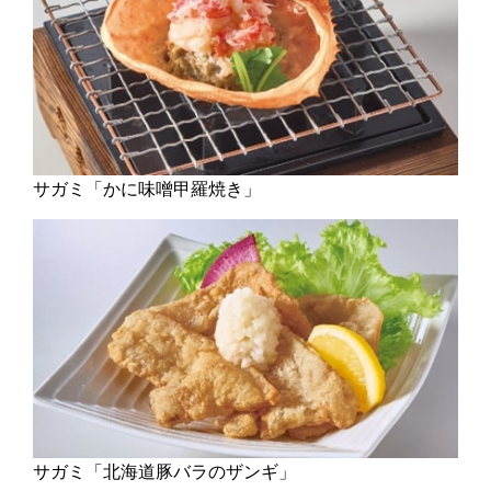
サガミ「かに味噌甲羅焼き」
サガミ「北海道豚バラのザンギ」