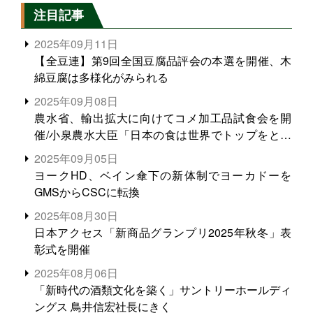
注目記事
2025年09月11日
【全豆連】第9回全国豆腐品評会の本選を開催、木
綿豆腐は多様化がみられる
2025年09月08日
農水省、輸出拡大に向けてコメ加工品試食会を開
催/小泉農水大臣「日本の食は世界でトップをとれ
る。米増産に向けて、米輸出需要の拡大を」
2025年09月05日
ヨークHD、ベイン傘下の新体制でヨーカドーを
GMSからCSCに転換
2025年08月30日
日本アクセス「新商品グランプリ2025年秋冬」表
彰式を開催
2025年08月06日
「新時代の酒類文化を築く」サントリーホールディ
ングス 鳥井信宏社長にきく