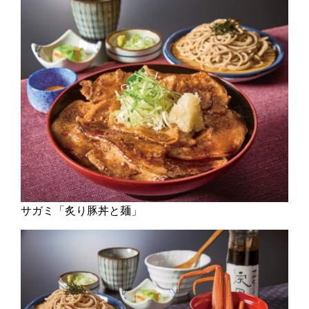
サガミ「炙り豚丼と麺」