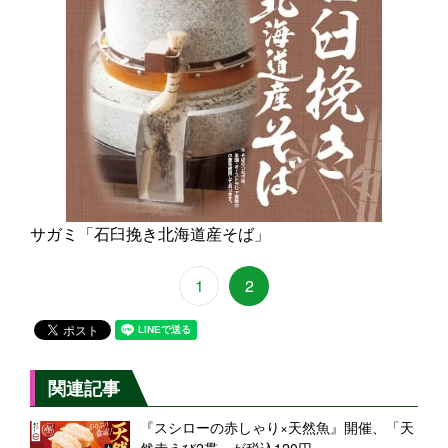
サガミ「石臼挽き北海道産そば」
1
2
関連記事
『スシローの赤しゃり×天然魚』開催、「天
然赤えび2貫」が税込120円～