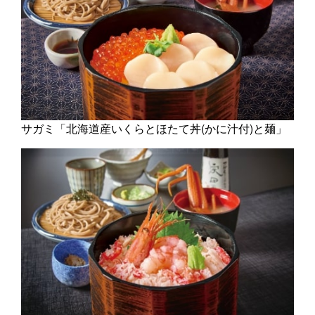
サガミ「北海道産いくらとほたて丼(かに汁付)と麺」