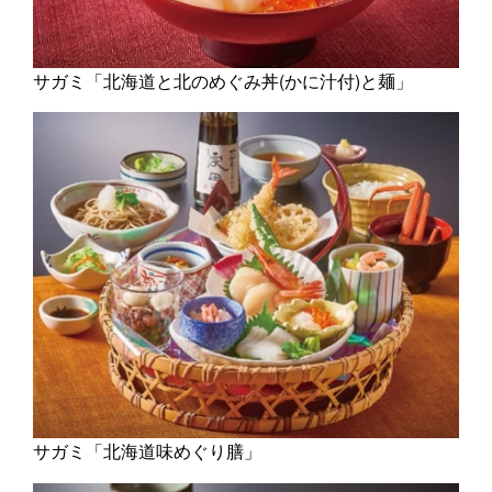
サガミ「北海道と北のめぐみ丼(かに汁付)と麺」
サガミ「北海道味めぐり膳」