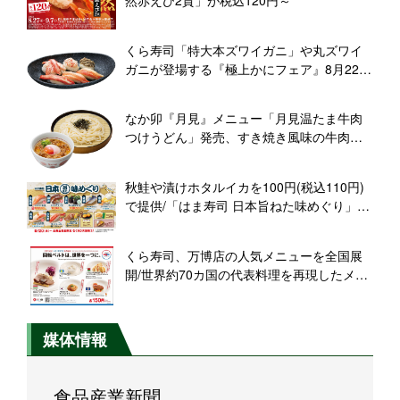
くら寿司「特大本ズワイガニ」や丸ズワイ
ガニが登場する『極上かにフェア』8月22日
スタート
なか卯『月見』メニュー「月見温たま牛肉
つけうどん」発売、すき焼き風味の牛肉が
入ったつけ汁
秋鮭や漬けホタルイカを100円(税込110円)
で提供/「はま寿司 日本旨ねた味めぐり」を
全国の店舗で開催
くら寿司、万博店の人気メニューを全国展
開/世界約70カ国の代表料理を再現したメニ
ューの中から人気メニューを選定
媒体情報
食品産業新聞