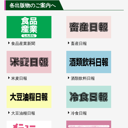
各出版物のご案内へ
食品産業新聞
畜産日報
米麦日報
酒類飲料日報
大豆油糧日報
冷食日報