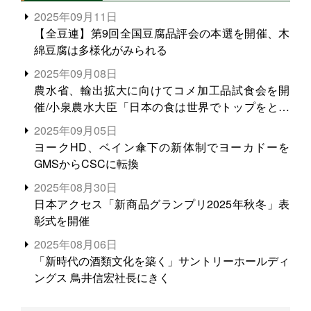
2025年09月11日
【全豆連】第9回全国豆腐品評会の本選を開催、木
綿豆腐は多様化がみられる
2025年09月08日
農水省、輸出拡大に向けてコメ加工品試食会を開
催/小泉農水大臣「日本の食は世界でトップをとれ
る。米増産に向けて、米輸出需要の拡大を」
2025年09月05日
ヨークHD、ベイン傘下の新体制でヨーカドーを
GMSからCSCに転換
2025年08月30日
日本アクセス「新商品グランプリ2025年秋冬」表
彰式を開催
2025年08月06日
「新時代の酒類文化を築く」サントリーホールディ
ングス 鳥井信宏社長にきく