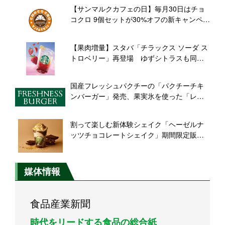
【サンマルクカフェの日】毎月30日はチョ
コクロ 9個セットが30%オフの新キャンペー
ン誕生【毎月開催】
【果肉増量】スタバ「チラックス ソーダ ス
トロベリー」再登場 ゆずシトラスも同時
発売
国産フレッシュパクチーの「パクチーチキ
ンバーガー」発売、果実氷を使った「レモ
ネードソーダ」が今年も登場【フレッシュ
ネスバーガー】
割って楽しむ新体験シェイク「ヘーゼルナ
ッツチョコレートシェイク」期間限定販売
【Shake Shack】
媒体情報
食品産業新聞
時代をリードする食品の総合紙