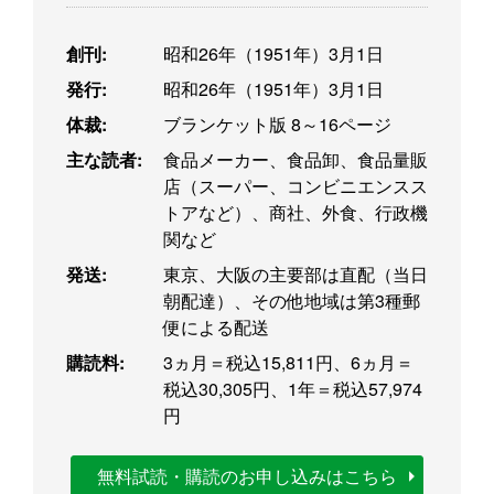
創刊:
昭和26年（1951年）3月1日
発行:
昭和26年（1951年）3月1日
体裁:
ブランケット版 8～16ページ
主な読者:
食品メーカー、食品卸、食品量販
店（スーパー、コンビニエンスス
トアなど）、商社、外食、行政機
関など
発送:
東京、大阪の主要部は直配（当日
朝配達）、その他地域は第3種郵
便による配送
購読料:
3ヵ月＝税込15,811円、6ヵ月＝
税込30,305円、1年＝税込57,974
円
無料試読・購読のお申し込みはこちら