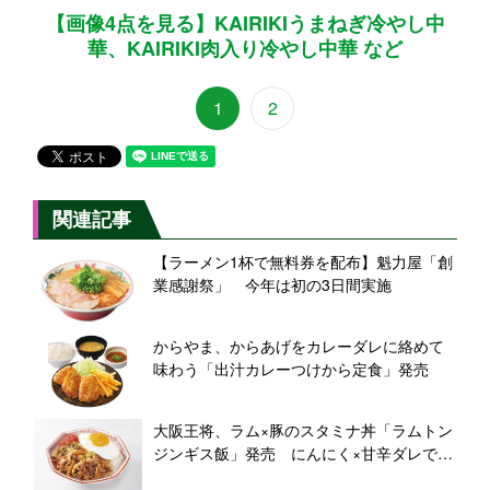
【画像4点を見る】KAIRIKIうまねぎ冷やし中
華、KAIRIKI肉入り冷やし中華 など
1
2
関連記事
【ラーメン1杯で無料券を配布】魁力屋「創
業感謝祭」 今年は初の3日間実施
からやま、からあげをカレーダレに絡めて
味わう「出汁カレーつけから定食」発売
大阪王将、ラム×豚のスタミナ丼「ラムトン
ジンギス飯」発売 にんにく×甘辛ダレで白
飯が止まらない一杯