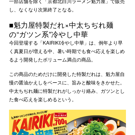
一部店舗を除く「京都北白川ラーメン魁力屋」で販売
し、なくなり次第終了となる。
■魁力屋特製だれ×中太ちぢれ麺
の“ガツン系”冷やし中華
今回登場する「KAIRIKI冷やし中華」は、例年より早
く真夏日が増える中、暑い時期でも食べ応えを楽しめ
るよう開発したボリューム満点の商品。
この商品のためだけに開発した特製だれは、魁力屋自
慢の醤油かえしをベースに、旨みと酸味をきかせた。
中太ちぢれ麺に特製だれがしっかり絡み、ガツンとし
た食べ応えを楽しめるという。