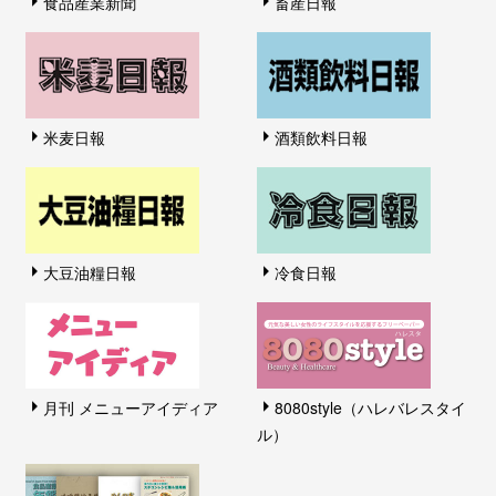
食品産業新聞
畜産日報
米麦日報
酒類飲料日報
大豆油糧日報
冷食日報
月刊 メニューアイディア
8080style（ハレバレスタイ
ル）