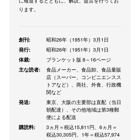
に報道するとともに、解説、提言を行ってお
ります。
創刊:
昭和26年（1951年）3月1日
発行:
昭和26年（1951年）3月1日
体裁:
ブランケット版 8～16ページ
主な読者:
食品メーカー、食品卸、食品量販
店（スーパー、コンビニエンスス
トアなど）、商社、外食、行政機
関など
発送:
東京、大阪の主要部は直配（当日
朝配達）、その他地域は第3種郵
便による配送
購読料:
3ヵ月＝税込15,811円、6ヵ月＝
税込30,305円、1年＝税込57,974