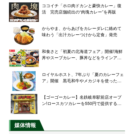
ココイチ「ホロ肉ドカンと豪快カレー」復
活 完売店舗続出の“肉塊カレー”を再販
からやま、からあげをカレーダレに絡めて
味わう「出汁カレーつけから定食」発売
和食さと「初夏の北海道フェア」開催!海鮮
丼やスープカレー、豚丼などをラインアッ
プ
ロイヤルホスト、7年ぶり「夏のカレーフェ
ア」開催 黒毛和牛やメカジキを使った個
性派カレーを展開
【ゴーゴーカレー】名鉄岐阜駅前店オープ
ン!ロースカツカレーを550円で提供するキ
ャンペーンなど開催!
媒体情報