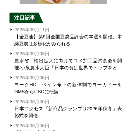
注目記事
2025年09月11日
【全豆連】第9回全国豆腐品評会の本選を開催、木
綿豆腐は多様化がみられる
2025年09月08日
農水省、輸出拡大に向けてコメ加工品試食会を開
催/小泉農水大臣「日本の食は世界でトップをとれ
る。米増産に向けて、米輸出需要の拡大を」
2025年09月05日
ヨークHD、ベイン傘下の新体制でヨーカドーを
GMSからCSCに転換
2025年08月30日
日本アクセス「新商品グランプリ2025年秋冬」表
彰式を開催
2025年08月06日