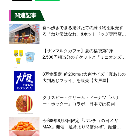
関連記事
食べ歩きできる揚げたての練り物を販売す
る「ねり伝はなれ」&ホットドッグ専門店
「GABU DOGS」を大須にオープン【かね
貞】
【サンマルクカフェ】夏の福袋第2弾
2,500円相当分のチケットと「ミニオンズ」
コラボグッズをセット、2,500円・3,000円
の2種
3万食限定･約20cmの大判サイズ「真あじの
大判あじフライ」を販売【大戸屋】
クリスピー・クリーム・ドーナツ「ハリ
ー・ポッター」コラボ、日本では初開
催 “組分け帽子ドーナツ”など限定6商品発
売
令和8年8月8日限定『パンチョの日メガ
MAX』開催 通常より“3倍お得”、麺量
888g「メガMAX盛り」も登場