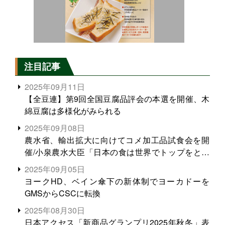
注目記事
2025年09月11日
【全豆連】第9回全国豆腐品評会の本選を開催、木
綿豆腐は多様化がみられる
2025年09月08日
農水省、輸出拡大に向けてコメ加工品試食会を開
催/小泉農水大臣「日本の食は世界でトップをとれ
る。米増産に向けて、米輸出需要の拡大を」
2025年09月05日
ヨークHD、ベイン傘下の新体制でヨーカドーを
GMSからCSCに転換
2025年08月30日
日本アクセス「新商品グランプリ2025年秋冬」表