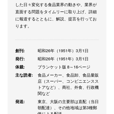
した日々変化する食品業界の動きや、業界が
直面する問題をタイムリーに取り上げ、詳細
に報道するとともに、解説、提言を行ってお
ります。
創刊:
昭和26年（1951年）3月1日
発行:
昭和26年（1951年）3月1日
体裁:
ブランケット版 8～16ページ
主な読者:
食品メーカー、食品卸、食品量販
店（スーパー、コンビニエンスス
トアなど）、商社、外食、行政機
関など
発送:
東京、大阪の主要部は直配（当日
朝配達）、その他地域は第3種郵
便による配送