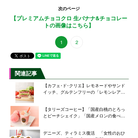
次のページ
【プレミアムチョコクロ 生バナナ&チョコレー
トの画像はこちら】
1
2
関連記事
【カフェ･ド･クリエ】レモネードやサンド
イッチ、グルテンフリーの「レモンレアチ
ーズケーキ」など、夏の新作メニューが登
場
【タリーズコーヒー】「国産白桃のとろっ
とピーチシェイク」「国産メロンの食べご
ろメロンシェイク」発売、〆パフェ気分で
楽しむ果実感あふれる夏のご褒美フローズ
デニーズ、ティラミス復活 「女性のおひ
ン