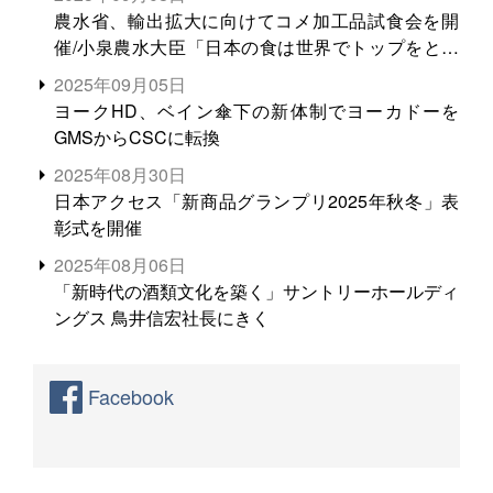
農水省、輸出拡大に向けてコメ加工品試食会を開
催/小泉農水大臣「日本の食は世界でトップをとれ
る。米増産に向けて、米輸出需要の拡大を」
2025年09月05日
ヨークHD、ベイン傘下の新体制でヨーカドーを
GMSからCSCに転換
2025年08月30日
日本アクセス「新商品グランプリ2025年秋冬」表
彰式を開催
2025年08月06日
「新時代の酒類文化を築く」サントリーホールディ
ングス 鳥井信宏社長にきく
Facebook