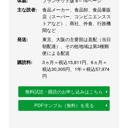
体裁:
ブランケット版 8～16ページ
主な読者:
食品メーカー、食品卸、食品量販
店（スーパー、コンビニエンスス
トアなど）、商社、外食、行政機
関など
発送:
東京、大阪の主要部は直配（当日
朝配達）、その他地域は第3種郵
便による配送
購読料:
3ヵ月＝税込15,811円、6ヵ月＝
税込30,305円、1年＝税込57,974
円
無料試読・購読のお申し込みはこちら
PDFサンプル（無料）を見る