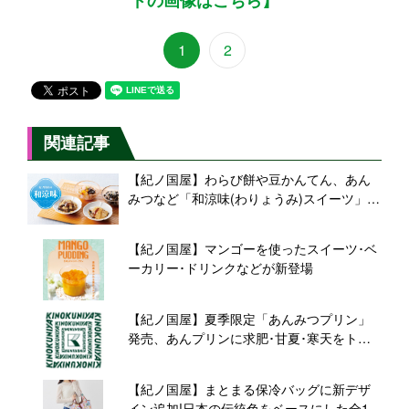
1
2
関連記事
【紀ノ国屋】わらび餅や豆かんてん、あん
みつなど「和涼味(わりょうみ)スイーツ」を
ラインアップ
【紀ノ国屋】マンゴーを使ったスイーツ･ベ
ーカリー･ドリンクなどが新登場
【紀ノ国屋】夏季限定「あんみつプリン」
発売、あんプリンに求肥･甘夏･寒天をトッ
ピング
【紀ノ国屋】まとまる保冷バッグに新デザ
イン追加!日本の伝統色をベースにした全10