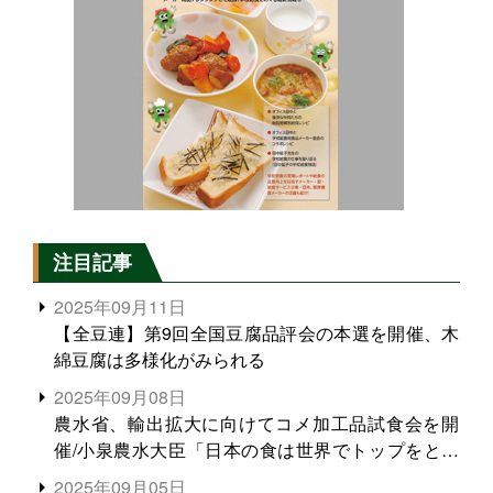
注目記事
2025年09月11日
【全豆連】第9回全国豆腐品評会の本選を開催、木
綿豆腐は多様化がみられる
2025年09月08日
農水省、輸出拡大に向けてコメ加工品試食会を開
催/小泉農水大臣「日本の食は世界でトップをとれ
る。米増産に向けて、米輸出需要の拡大を」
2025年09月05日