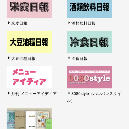
米麦日報
酒類飲料日報
大豆油糧日報
冷食日報
月刊 メニューアイディア
8080style（ハレバレスタイ
ル）