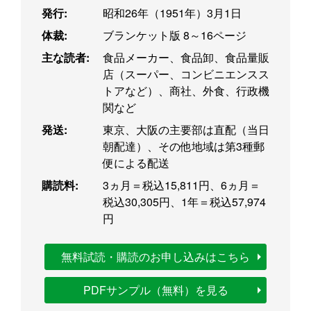
発行:
昭和26年（1951年）3月1日
体裁:
ブランケット版 8～16ページ
主な読者:
食品メーカー、食品卸、食品量販
店（スーパー、コンビニエンスス
トアなど）、商社、外食、行政機
関など
発送:
東京、大阪の主要部は直配（当日
朝配達）、その他地域は第3種郵
便による配送
購読料:
3ヵ月＝税込15,811円、6ヵ月＝
税込30,305円、1年＝税込57,974
円
無料試読・購読のお申し込みはこちら
PDFサンプル（無料）を見る