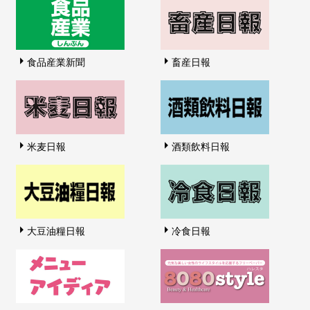
食品産業新聞
畜産日報
米麦日報
酒類飲料日報
大豆油糧日報
冷食日報