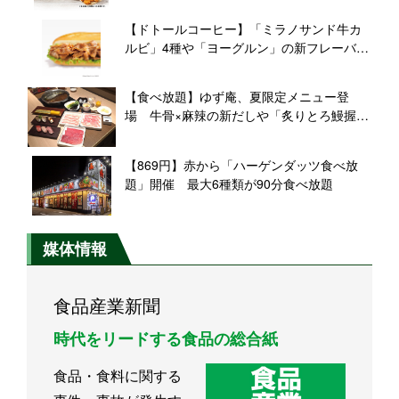
【ドトールコーヒー】「ミラノサンド牛カ
ルビ」4種や「ヨーグルン」の新フレーバ
ー、果実感たっぷりの新作スイーツなど新
発売
【食べ放題】ゆず庵、夏限定メニュー登
場 牛骨×麻辣の新だしや「炙りとろ鰻握
り」を投入
【869円】赤から「ハーゲンダッツ食べ放
題」開催 最大6種類が90分食べ放題
媒体情報
食品産業新聞
時代をリードする食品の総合紙
食品・食料に関する