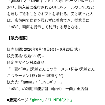
「giftee」と「LINEギフト」の専用ページで販売して
おり、購入後に発行されるURLをメールやLINEなど
を通じて送ることでギフトを贈れる。受け取った人
は、店舗内で食券を買わずに着席でき、従業員に
「eGift」画面を提示して利用する形となる。
【販売概要】
販売期間: 2026年6月19日(金)～6月23日(火)
販売価格: 税込980円～
限定デザイン対象商品:
「一蘭eGift」(天然とんこつラーメン1杯券 /天然とん
こつラーメン1杯+替玉1杯券など)
販売先:「giftee」/「LINEギフト」
「eGift」の利用可能店舗: 国内の「一蘭」全店舗
■販売ページ
「giftee」
/
「LINEギフト」