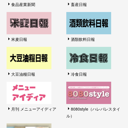
食品産業新聞
畜産日報
米麦日報
酒類飲料日報
大豆油糧日報
冷食日報
月刊 メニューアイディア
8080style（ハレバレスタイ
ル）