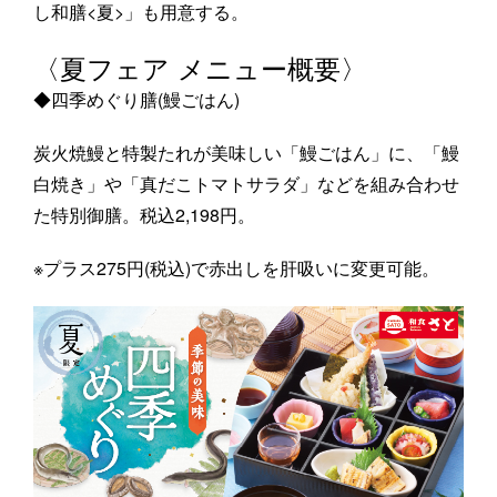
し和膳<夏>」も用意する。
〈夏フェア メニュー概要〉
◆四季めぐり膳(鰻ごはん)
炭火焼鰻と特製たれが美味しい「鰻ごはん」に、「鰻
白焼き」や「真だこトマトサラダ」などを組み合わせ
た特別御膳。税込2,198円。
※プラス275円(税込)で赤出しを肝吸いに変更可能。