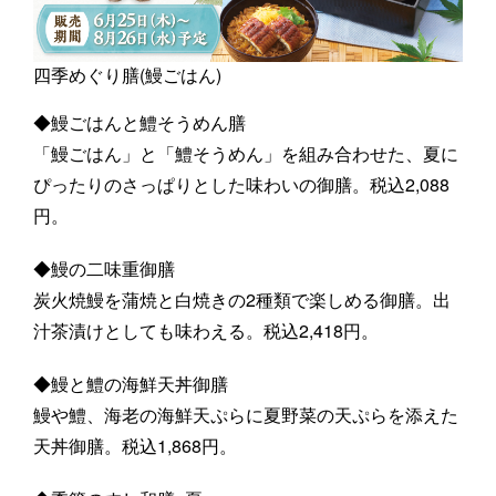
四季めぐり膳(鰻ごはん)
◆鰻ごはんと鱧そうめん膳
「鰻ごはん」と「鱧そうめん」を組み合わせた、夏に
ぴったりのさっぱりとした味わいの御膳。税込2,088
円。
◆鰻の二味重御膳
炭火焼鰻を蒲焼と白焼きの2種類で楽しめる御膳。出
汁茶漬けとしても味わえる。税込2,418円。
◆鰻と鱧の海鮮天丼御膳
鰻や鱧、海老の海鮮天ぷらに夏野菜の天ぷらを添えた
天丼御膳。税込1,868円。