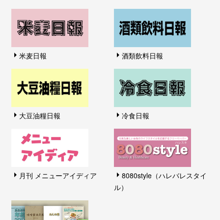
米麦日報
酒類飲料日報
大豆油糧日報
冷食日報
月刊 メニューアイディア
8080style（ハレバレスタイ
ル）