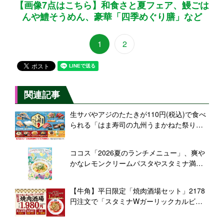
【画像7点はこちら】和食さと夏フェア、鰻ごは
んや鱧そうめん、豪華「四季めぐり膳」など
1
2
関連記事
生サバやアジのたたきが110円(税込)で食べ
られる「はま寿司の九州うまかねた祭り」
開催!
ココス「2026夏のランチメニュー」、爽や
かなレモンクリームパスタやスタミナ満点
のガーリックハンバーグなど
【牛角】平日限定「焼肉酒場セット」2178
円注文で「スタミナWガーリックカルビ」1
皿無料キャンペーン開催