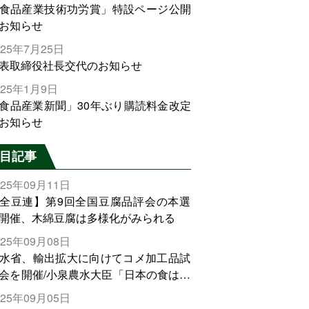
食品産業技術功労賞」特設ページ公開
お知らせ
025年7月25日
表取締役社長交代のお知らせ
025年1月9日
食品産業新聞」30年ぶり購読料金改定
お知らせ
目記事
025年09月11日
全豆連】第9回全国豆腐品評会の本選
開催、木綿豆腐は多様化がみられる
025年09月08日
水省、輸出拡大に向けてコメ加工品試
会を開催/小泉農水大臣「日本の食は世
でトップをとれる。米増産に向けて、
025年09月05日
輸出需要の拡大を」