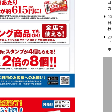
ヨ
カ
2
日
秋
2
「
ホ