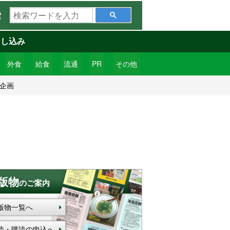
検
索
索
ワ
申し込み
ー
ド
外食
給食
流通
PR
その他
を
気企画
入
力
版物
のご案内
版物一覧へ
読・購読の申込へ