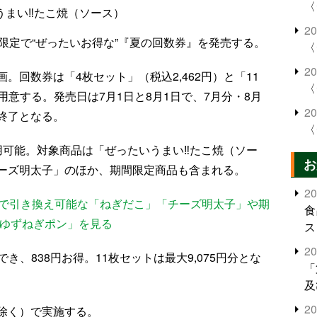
〈
うまい‼たこ焼（ソース）
2
限定で“ぜったいお得な”『夏の回数券』を発売する。
〈
2
。回数券は「4枚セット」（税込2,462円）と「11
〈
を用意する。発売日は7月1日と8月1日で、7月分・8月
2
終了となる。
〈
用可能。対象商品は「ぜったいうまい‼たこ焼（ソー
お
ーズ明太子」のほか、期間限定商品も含まれる。
2
券で引き換え可能な「ねぎだこ」「チーズ明太子」や期
食
 ゆずねぎポン」を見る
ス
2
でき、838円お得。11枚セットは最大9,075円分とな
「
。
及
2
除く）で実施する。