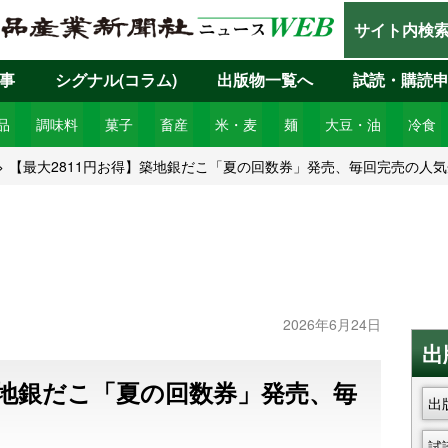
サイト内検
事
シグナル(コラム)
出版物一覧へ
試読・購読
品
調味料
菓子
畜産
米・麦
麺
大豆・油
冷食
【最大2811円お得】築地銀だこ「夏の回数券」発売、毎回完売の人
2026年6月24日
出
築地銀だこ「夏の回数券」発売、毎
出
試