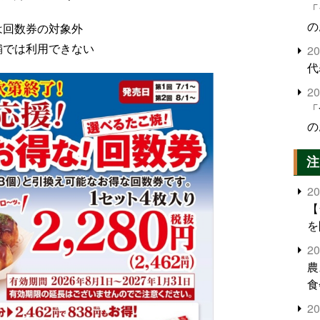
「
の
は回数券の対象外
舗では利用できない
2
代
2
「
の
注
2
【
を
2
農
食
界
2
米