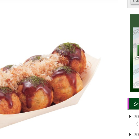
シ
2
〈
2