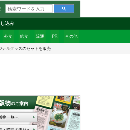
検
索
索
ワ
申し込み
ー
ド
外食
給食
流通
PR
その他
を
ジナルグッズのセットを販売
入
力
版物
のご案内
版物一覧へ
読・購読の申込へ