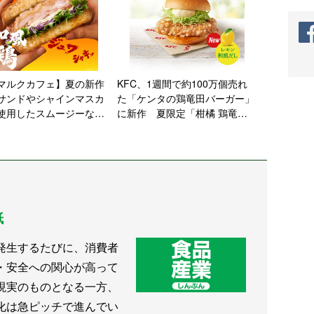
マルクカフェ】夏の新作
KFC、1週間で約100万個売れ
サンドやシャインマスカ
た「ケンタの鶏竜田バーガー」
使用したスムージーなど
に新作 夏限定「柑橘 鶏竜田
を発売
バーガー」登場
紙
発生するたびに、消費者
・安全への関心が高って
現実のものとなる一方、
化は急ピッチで進んでい