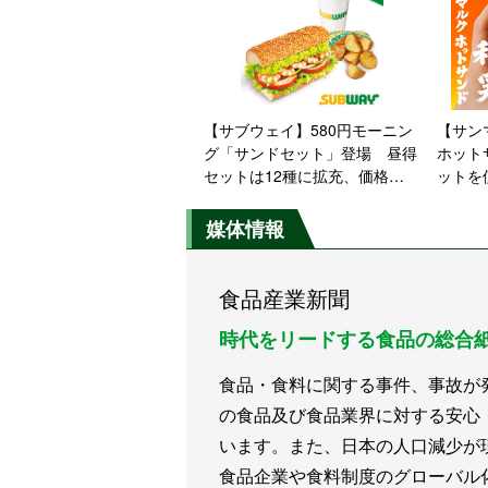
【サブウェイ】580円モーニン
【サン
グ「サンドセット」登場 昼得
ホット
セットは12種に拡充、価格改
ットを
定も
4商品
媒体情報
食品産業新聞
時代をリードする食品の総合
食品・食料に関する事件、事故が
の食品及び食品業界に対する安心
います。また、日本の人口減少が
食品企業や食料制度のグローバル