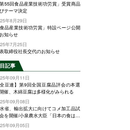
第55回食品産業技術功労賞」受賞商品
びテーマ決定
025年8月29日
食品産業技術功労賞」特設ページ公開
お知らせ
025年7月25日
表取締役社長交代のお知らせ
目記事
025年09月11日
全豆連】第9回全国豆腐品評会の本選
開催、木綿豆腐は多様化がみられる
025年09月08日
水省、輸出拡大に向けてコメ加工品試
会を開催/小泉農水大臣「日本の食は世
でトップをとれる。米増産に向けて、
025年09月05日
輸出需要の拡大を」