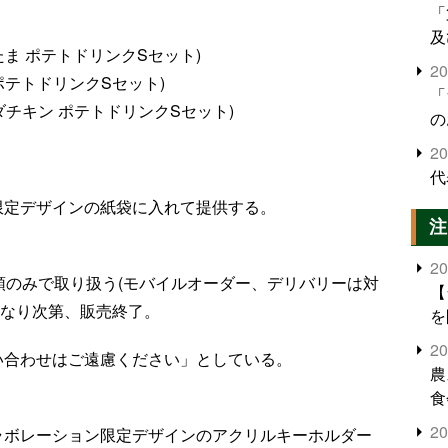
「
及
たま ポテトドリンクSセット)
2
 ポテトドリンクSセット)
「
ダチキン ポテトドリンクSセット)
の
2
代
限定デザインの紙袋に入れて提供する。
注
2
頭のみで取り扱う(モバイルオーダー、デリバリーは対
【
くなり次第、販売終了。
を
2
い合わせはご遠慮ください」としている。
農
食
界
2
ラボレーション限定デザインのアクリルキーホルダー
米