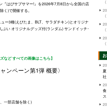
〈
『はぴサブサマー!』を2026年7月8日から全国の店
2
除く)で開催する。
〈
ュー3種(えびたま、BLT、サラダチキン)とオリジナ
2
ぶい オリジナルグッズ付(ランダム) サンドイッチ･
〈
。
2
〈
。
お
ズなど すべての画像はこちら】
2
ャンペーン第1弾 概要〉
夏
社
2
食
ス
、一部店舗を除く)
2