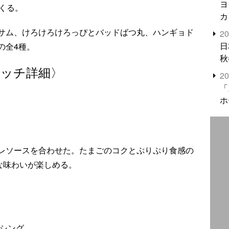
ヨ
くる。
カ
サム、けろけろけろっぴとバッドばつ丸、ハンギョド
2
日
の全4種。
秋
イッチ詳細〉
2
「
ホ
レソースを合わせた。たまごのコクとぷりぷり食感の
な味わいが楽しめる。
ッシング