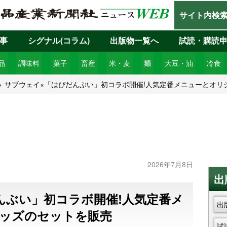
サイト内検
事
シグナル(コラム)
出版物一覧へ
試読・購読
品
調味料
菓子
畜産
米・麦
麺
大豆・油
冷食
サブウェイ×「はぴだんぶい」初コラボ開催!人気定番メニューとオリ
2026年7月8日
出
んぶい」初コラボ開催!人気定番メ
出
ッズのセットを販売
試