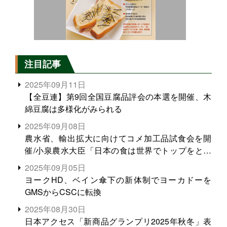
注目記事
2025年09月11日
【全豆連】第9回全国豆腐品評会の本選を開催、木
綿豆腐は多様化がみられる
2025年09月08日
農水省、輸出拡大に向けてコメ加工品試食会を開
催/小泉農水大臣「日本の食は世界でトップをとれ
る。米増産に向けて、米輸出需要の拡大を」
2025年09月05日
ヨークHD、ベイン傘下の新体制でヨーカドーを
GMSからCSCに転換
2025年08月30日
日本アクセス「新商品グランプリ2025年秋冬」表