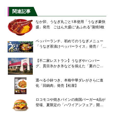
関連記事
なか卯、うなぎ丸ごと1本使用「うなぎ豪快
盛」発売 ごはん大盛に“あふれる”蒲焼3枚
ペッパーランチ、初めてのうなぎメニュー
「うなぎ茶漬けペッパーライス」発売 / 「カ
ルビステーキ＆Spicyカレー焼飯」も登場
【不二家レストラン】うなぎやハンバー
グ、貫目氷かき氷などを揃えた「夏のごち
そうフェア」開催、割引キャンペーンも
選べる小鉢つき、本格中華ダレがさらに進
化「回鍋肉」発売【松屋】
ロコモコや焼きパインの南国バーガー4品が
登場、夏限定の「ハワイアンフェア」開催
【ゼッテリア】