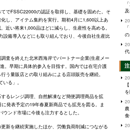
「
及
てでFSSC22000の認証を取得し、基礎を固めた。そ
化し、アイテム集約を実行。期初4月に1,600以上あ
2
「
減。近い将来1,000品ほどに減らし、生産性を高める。
の
力設備導入などにも取り組んでおり、今後自社生産比
2
代
場調査を終えた北米西海岸でパートナー企業(生産メー
注
前進。早期に具体的参入を目指す。国内では在宅介護
ら行う量販店との取り組みによる店頭販売を継続。
2
ている」。
【
を
応するレンジ調理、自然解凍など簡便調理商品を拡
2
日に発表予定の19年春夏新商品でも拡充を図る。ま
農
バウンド市場に今後も注力するとした。
食
界
2
の更新を継続実施したほか、労働負荷削減につながる
米