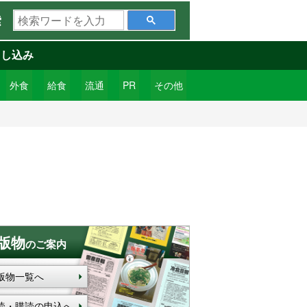
検
索
索
ワ
申し込み
ー
ド
外食
給食
流通
PR
その他
を
入
力
版物
のご案内
版物一覧へ
読・購読の申込へ