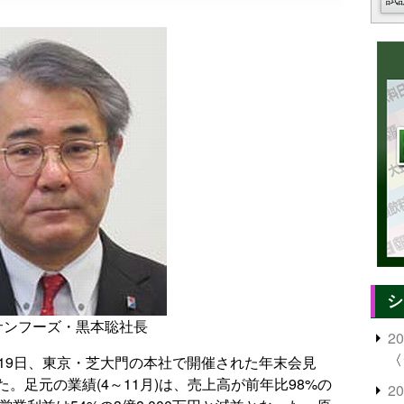
シ
サンフーズ・黒本聡社長
2
〈
19日、東京・芝大門の本社で開催された年末会見
。足元の業績(4～11月)は、売上高が前年比98%の
2