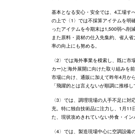
基本となる安心・安全では、4工場すべ
の上で〈1〉では不採算アイテムを明確
ったアイテムを今期末は1,500弱へ削
また原料・資材の仕入先集約、省人省
率の向上にも努める。
〈2〉では海外事業を模索し、既に市
カー)と海外展開に向けた取り組みを
市場に向け、通販に加えて昨年4月か
「飛躍的とは言えないが順調に推移し
〈3〉では、調理現場の人手不足に対
充。特に独自技術品に注力し、1月11
た、現状攻めきれていない外食・イン
〈4〉では、製造現場中心に空調設備