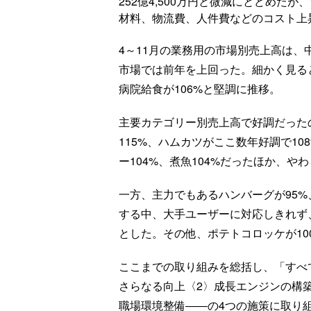
252億4,500万円と微減にとどめたが
材料、物流費、人件費などのコスト上
4～11月の業務用の市場別売上高は、中食
市場では前年を上回った。細かく見ると
病院給食が106%と堅調に推移。
主要カテゴリー別売上高で好調だった
115%、ハムカツがここ数年好調で10
ー104%、煮魚104%だったほか、や
一方、主力でもあるハンバーグが95%
する中、大手ユーザーに対応しきれず
とした。その他、ポテトコロッケが10
ここまでの取り組みを総括し、「すべ
さらなる向上〈2〉成長エンジンの構
職場環境整備――の4つの施策に取り