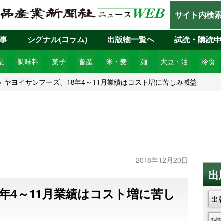
サイト内検
事
シグナル(コラム)
出版物一覧へ
試読・購読
品
調味料
菓子
畜産
米・麦
麺
大豆・油
冷食
ヤヨイサンフーズ、18年4～11月業績はコスト増に苦しみ減益
2018年12月20日
出
年4～11月業績はコスト増に苦し
出
試