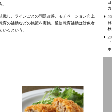
ヨ
入。
カ
組織し、ラインごとの問題改善、モチベーション向上
2
日
教育の補助などの施策を実施。通信教育補助は対象者
秋
ているという。
2
「
ホ