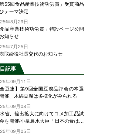
第55回食品産業技術功労賞」受賞商品
びテーマ決定
025年8月29日
食品産業技術功労賞」特設ページ公開
お知らせ
025年7月25日
表取締役社長交代のお知らせ
目記事
025年09月11日
全豆連】第9回全国豆腐品評会の本選
開催、木綿豆腐は多様化がみられる
025年09月08日
水省、輸出拡大に向けてコメ加工品試
会を開催/小泉農水大臣「日本の食は世
でトップをとれる。米増産に向けて、
025年09月05日
輸出需要の拡大を」