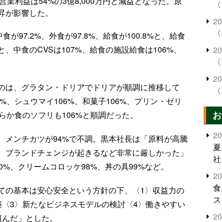
、営業利益は54%の3億8,000万円と減益となった。原
〈
昇が影響した。
2
〈
が97.2%、外食が97.8%、給食が100.8%と、給食
、中食のCVSは107%、給食の施設給食は106%、
2
〈
2
のは、グラタン・ドリアでドリアが順調に推移して
〈
8%、シュウマイ106%、和菓子106%、プリン・ゼリ
お
わらか食のソフリも106%と順調だった。
2
、メンチカツが94%で不調。黒本社長は「原料が高騰
夏
、ブランドチェンジが起きるなど非常に厳しかった」
社
0%、クリームコロッケ98%、丼の具99%など。
2
食
ての基本は安心安全という方針の下、〈1〉収益力の
ス
築〈3〉新たなビジネスモデルの検討〈4〉働きやすい
2
組んだ」とした。