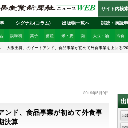
サイト内検
事
シグナル(コラム)
出版物一覧へ
試読・購読
品
調味料
菓子
畜産
米・麦
麺
大豆・油
冷食
「大阪王将」のイートアンド、食品事業が初めて外食事業を上回る/20
2019年5月9日
出
アンド、食品事業が初めて外食事
出
月期決算
試