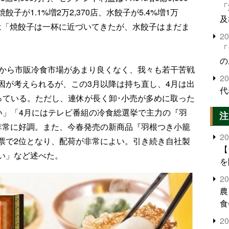
「
が1.1%増2万2,370店、水餃子が5.4%増1万
及
長は「焼餃子は一杯に近づいてきたが、水餃子はまだま
2
。
「
の
ろから市販冷食市場があまり良くなく、我々も若干苦戦
2
因が考えられるが、この3月以降は持ち直し、4月は出
代
なっている。ただし、連休が長く卸･小売が多めに取った
い」「4月にはテレビ番組の冷食総選挙で主力の『羽
注
非常に好調。また、今春発売の新商品『羽根つき小籠
2
票で2位となり、配荷が非常によい。引き続き自社製
【
い」など述べた。
を
2
農
食
界
2
米