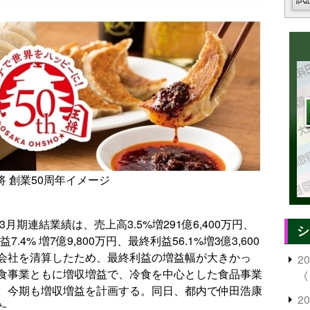
将 創業50周年イメージ
月期連結業績は、売上高3.5%増291億6,400万円、
シ
7.4% 増7億9,800万円、最終利益56.1%増3億3,600
会社を清算したため、最終利益の増益幅が大きかっ
2
食事業ともに増収増益で、冷食を中心とした食品事業
〈
。今期も増収増益を計画する。同日、都内で仲田浩康
2
た。