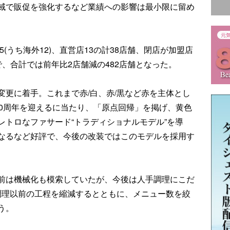
域で販促を強化するなど業績への影響は最小限に留め
5(うち海外12)、直営店13の計38店舗、閉店が加盟店
舗で、合計では前年比2店舗減の482店舗となった。
変更に着手。これまで赤/白、赤/黒など赤を主体とし
50周年を迎えるに当たり、「原点回帰」を掲げ、黄色
レトロなファサード“トラディショナルモデル”を導
になるなど好評で、今後の改装ではこのモデルを採用す
前は機械化も模索していたが、今後は人手調理にこだ
調理以前の工程を縮減するとともに、メニュー数を絞
う。