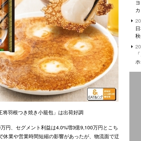
ヨ
カ
2
日
秋
2
「
ホ
王将羽根つき焼き小籠包」は出荷好調
00万円、セグメント利益は4.0%増3億9,100万円とこち
で休業や営業時間短縮の影響があったが、物流面で迂