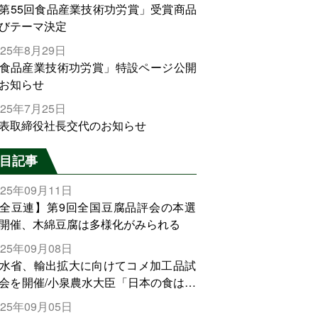
第55回食品産業技術功労賞」受賞商品
びテーマ決定
025年8月29日
食品産業技術功労賞」特設ページ公開
お知らせ
025年7月25日
表取締役社長交代のお知らせ
目記事
025年09月11日
全豆連】第9回全国豆腐品評会の本選
開催、木綿豆腐は多様化がみられる
025年09月08日
水省、輸出拡大に向けてコメ加工品試
会を開催/小泉農水大臣「日本の食は世
でトップをとれる。米増産に向けて、
025年09月05日
輸出需要の拡大を」