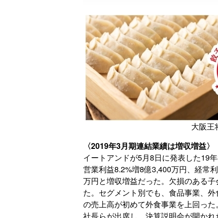
大阪王
〈2019年3月期連結業績は増収増益〉
イートアンドが5月8日に発表した19年3
営業利益8.2%増8億3,400万円、経常利益
万円と増収増益だった。欠損のある子
た。セグメント別でも、食品事業、外
の売上高が初めて外食事業を上回った
社長らが出席し、決算説明会が開かれ