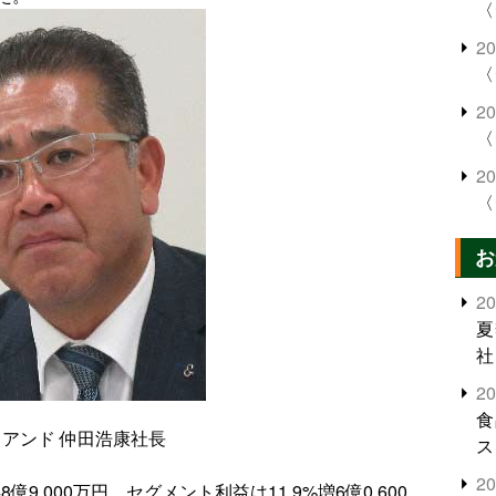
〈
2
〈
2
〈
2
〈
お
2
夏
社
2
食
アンド 仲田浩康社長
ス
2
億9,000万円、セグメント利益は11.9%増6億0,600