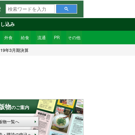
検
索
索
ワ
申し込み
ー
ド
外食
給食
流通
PR
その他
を
19年3月期決算
入
力
版物
のご案内
版物一覧へ
読・購読の申込へ