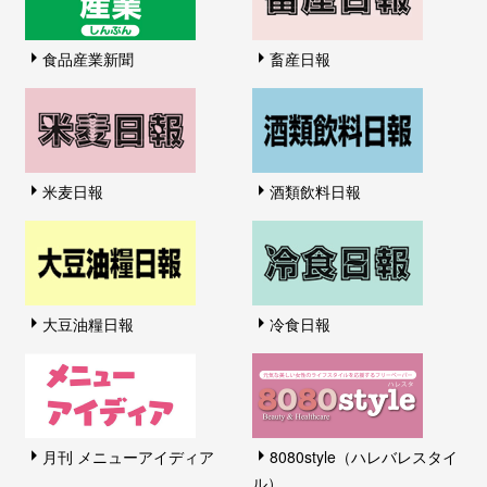
食品産業新聞
畜産日報
米麦日報
酒類飲料日報
大豆油糧日報
冷食日報
月刊 メニューアイディア
8080style（ハレバレスタイ
ル）