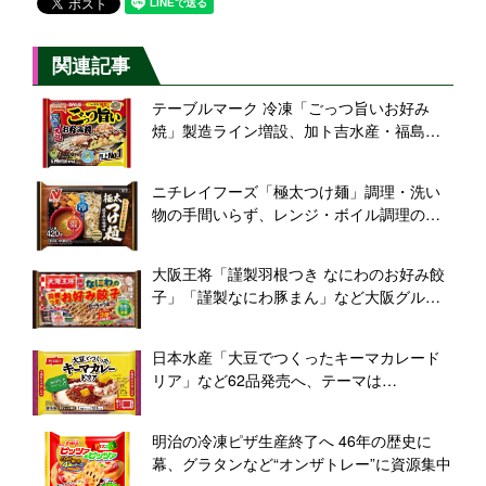
関連記事
テーブルマーク 冷凍「ごっつ旨いお好み
焼」製造ライン増設、加ト吉水産・福島工
場にコロナ禍の需要増うけ
ニチレイフーズ「極太つけ麺」調理・洗い
物の手間いらず、レンジ・ボイル調理のデ
ミソースハンバーグも/2022年秋季新商品
大阪王将「謹製羽根つき なにわのお好み餃
子」「謹製なにわ豚まん」など大阪グルメ
再現“なにわシリーズ”展開/イートアンド家
庭用冷食2022年秋冬新商品
日本水産「大豆でつくったキーマカレード
リア」など62品発売へ、テーマは
「Healthy(からだ)」「Happiness(ココロ)」
「Sustainability(環境)」/2022年秋冬新商
明治の冷凍ピザ生産終了へ 46年の歴史に
品・リニューアル品
幕、グラタンなど“オンザトレー”に資源集中