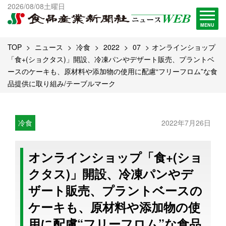
出版物一覧へ
2026/08/08土曜日
試読・購読申し込み
MENU
TOP
ニュース
冷食
2022
07
オンラインショップ
「食+(ショクタス)」開設、冷凍パンやデザート販売、プラントベ
ースのケーキも、原材料や添加物の使用に配慮“フリーフロム”な食
品提供に取り組み/テーブルマーク
冷食
2022年7月26日
オンラインショップ「食+(ショ
クタス)」開設、冷凍パンやデ
ザート販売、プラントベースの
ケーキも、原材料や添加物の使
用に配慮“フリーフロム”な食品