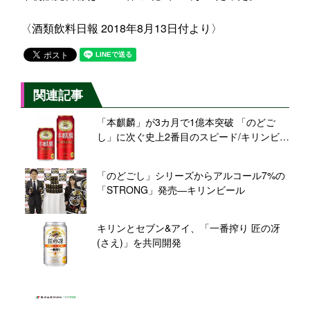
〈酒類飲料日報 2018年8月13日付より〉
関連記事
「本麒麟」が3カ月で1億本突破 「のどご
し」に次ぐ史上2番目のスピード/キリンビー
ル
「のどごし」シリーズからアルコール7%の
「STRONG」発売―キリンビール
キリンとセブン&アイ、「一番搾り 匠の冴
(さえ)」を共同開発