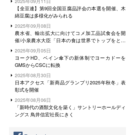
2025年09月11日
【全豆連】第9回全国豆腐品評会の本選を開催、木
綿豆腐は多様化がみられる
2025年09月08日
農水省、輸出拡大に向けてコメ加工品試食会を開
催/小泉農水大臣「日本の食は世界でトップをとれ
る。米増産に向けて、米輸出需要の拡大を」
2025年09月05日
ヨークHD、ベイン傘下の新体制でヨーカドーを
GMSからCSCに転換
2025年08月30日
日本アクセス「新商品グランプリ2025年秋冬」表
彰式を開催
2025年08月06日
「新時代の酒類文化を築く」サントリーホールディ
ングス 鳥井信宏社長にきく