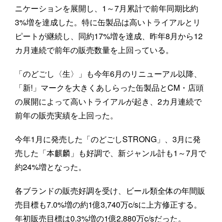
ニケーションを展開し、1～7月累計で前年同期比約
3%増を達成した。特に缶製品は高いトライアルとリ
ピートが継続し、同約17%増を達成、昨年8月から12
カ月連続で前年の販売数量を上回っている。
「のどごし〈生〉」も今年6月のリニューアル以降、
「新!」マークを大きくあしらった缶製品とCM・店頭
の展開によって高いトライアルが起き、2カ月連続で
前年の販売実績を上回った。
今年1月に発売した「のどごしSTRONG」、3月に発
売した「本麒麟」も好調で、新ジャンル計も1～7月で
約24%増となった。
各ブランドの販売好調を受け、ビール類全体の年間販
売目標も7.0%増の約1億3,740万c/sに上方修正する。
年初販売目標は0.3%増の1億2,880万c/sだった。