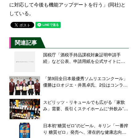
に対応して今後も機能アップデートを行う」(同社)と
している。
関連記事
国税庁「酒税手持品課税対象証明申請手
続」など公表、申請用紙を公式サイトに掲
載
「第9回全日本最優秀ソムリエコンクール」
優勝はロオジエ・井黒卓氏、2位はコンラッ
ド東京・森本美雪氏、アジア・オセアニア
日本代表に決定
スピリッツ・リキュールでも広がる「家飲
み」需要、長引くステイホームに“外飲み”の
バリエーションを
日本初“糖質ゼロ”のビール、キリン「一番搾
り 糖質ゼロ」発売へ、潜在的な健康志向獲