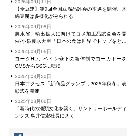
2025年09月11日
【全豆連】第9回全国豆腐品評会の本選を開催、木
綿豆腐は多様化がみられる
2025年09月08日
農水省、輸出拡大に向けてコメ加工品試食会を開
催/小泉農水大臣「日本の食は世界でトップをとれ
る。米増産に向けて、米輸出需要の拡大を」
2025年09月05日
ヨークHD、ベイン傘下の新体制でヨーカドーを
GMSからCSCに転換
2025年08月30日
日本アクセス「新商品グランプリ2025年秋冬」表
彰式を開催
2025年08月06日
「新時代の酒類文化を築く」サントリーホールディ
ングス 鳥井信宏社長にきく