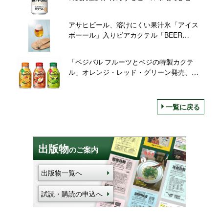
際“輝く星”に
アサヒビール、溶けにくい果汁氷「アイス
ボーール」入りビアカクテル「BEER
DROPS」を展開
「ベジバル フルーツとベジの特製カクテ
ル」オレンジ・レッド・グリーン発売、フ
ルーツ×野菜のスムージー風/キリンビール
一覧に戻る
出版物
のご案内
出版物一覧へ
試読・購読の申込へ