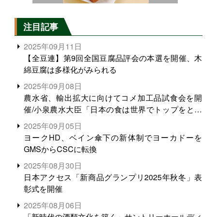
注目記事
2025年09月11日
【全豆連】第9回全国豆腐品評会の本選を開催、木
綿豆腐は多様化がみられる
2025年09月08日
農水省、輸出拡大に向けてコメ加工品試食会を開
催/小泉農水大臣「日本の食は世界でトップをとれ
る。米増産に向けて、米輸出需要の拡大を」
2025年09月05日
ヨークHD、ベイン傘下の新体制でヨーカドーを
GMSからCSCに転換
2025年08月30日
日本アクセス「新商品グランプリ2025年秋冬」表
彰式を開催
2025年08月06日
「新時代の酒類文化を築く」サントリーホールディ