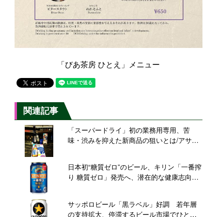
「びあ茶房 ひとえ」メニュー
関連記事
「スーパードライ」初の業務用専用、苦
味・渋みを抑えた新商品の狙いとは/アサヒ
ビール「スーパードライ・ザ・クール」
日本初“糖質ゼロ”のビール、キリン「一番搾
り 糖質ゼロ」発売へ、潜在的な健康志向獲
得へ
サッポロビール「黒ラベル」好調 若年層
の支持拡大、停滞するビール市場でひと