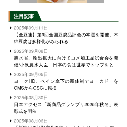
注目記事
2025年09月11日
【全豆連】第9回全国豆腐品評会の本選を開催、木
綿豆腐は多様化がみられる
2025年09月08日
農水省、輸出拡大に向けてコメ加工品試食会を開
催/小泉農水大臣「日本の食は世界でトップをとれ
る。米増産に向けて、米輸出需要の拡大を」
2025年09月05日
ヨークHD、ベイン傘下の新体制でヨーカドーを
GMSからCSCに転換
2025年08月30日
日本アクセス「新商品グランプリ2025年秋冬」表
彰式を開催
2025年08月06日