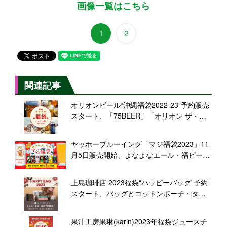
画像一覧はこちら
1
2
関連記事
オリオンビール“沖縄福袋2022-23”予約販売
スタート、「75BEER」「オリオン ザ・プ
レミアム」や限定グッズ「琉球ガラスのビ
アタンブラー」「石敢當コースター」など
ヤッホーブルーイング「マジ福袋2023」11
セットに
月5日販売開始、よなよなエール・福ビール
2023・水曜日のネコ・インドの青鬼・僕ビ
ール君ビールなどと限定グッズ詰め合わせ
上島珈琲店 2023福袋“ハッピーバッグ”予約
スタート、バッグとコットンポーチ・タン
ブラー・タオル・カレンダーにコーヒー＆
ドリンクチケット、キューリグのコーヒー
果汁工房果琳(karin)2023年福袋ジュースチ
マシン福袋発売も