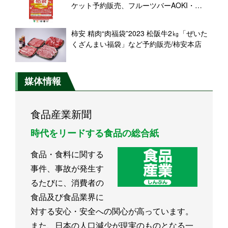
ケット予約販売、フルーツバーAOKI・
Wonder Fruits・V2＆Mとアオキフルーツオ
ンラインでも
柿安 精肉“肉福袋”2023 松阪牛2㎏「ぜいた
くざんまい福袋」など予約販売/柿安本店
媒体情報
食品産業新聞
時代をリードする食品の総合紙
食品・食料に関する
事件、事故が発生す
るたびに、消費者の
食品及び食品業界に
対する安心・安全への関心が高っています。
また、日本の人口減少が現実のものとなる一