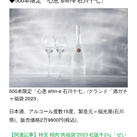
◆500本限定「心恵 shin-e 石川十七」
500本限定「心恵 shin-e 石川十七」/クランド「酒ガチ
ャ福袋 2023」
日本酒、アルコール度数15度。製造元＝福光屋(石川
県)。販売価格2万9800円(税込)。
【関連記事】柿安 精肉“肉福袋”2023 松阪牛2㎏「ぜい