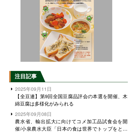
注目記事
2025年09月11日
【全豆連】第9回全国豆腐品評会の本選を開催、木
綿豆腐は多様化がみられる
2025年09月08日
農水省、輸出拡大に向けてコメ加工品試食会を開
催/小泉農水大臣「日本の食は世界でトップをとれ
る。米増産に向けて、米輸出需要の拡大を」