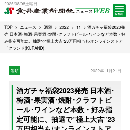
出版物一覧へ
2026/08/08土曜日
試読・購読申し込み
MENU
TOP
ニュース
酒類
2022
11
酒ガチャ福袋2023発
売 日本酒･梅酒･果実酒･焼酎･クラフトビール･ワインなど本数・好
み指定可能に、抽選で“極上大吉”23万円相当も/オンラインストア
「クランド(KURAND)」
酒類
2022年11月21日
酒ガチャ福袋2023発売 日本酒･
梅酒･果実酒･焼酎･クラフトビ
ール･ワインなど本数・好み指
定可能に、抽選で“極上大吉”23
万円相当も/オンラインストア