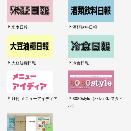
米麦日報
酒類飲料日報
大豆油糧日報
冷食日報
月刊 メニューアイディア
8080style（ハレバレスタイ
ル）