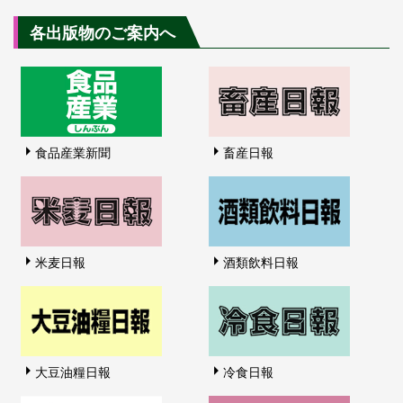
各出版物のご案内へ
食品産業新聞
畜産日報
米麦日報
酒類飲料日報
大豆油糧日報
冷食日報