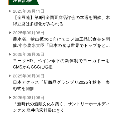
注目記事
2025年09月11日
【全豆連】第9回全国豆腐品評会の本選を開催、木
綿豆腐は多様化がみられる
2025年09月08日
農水省、輸出拡大に向けてコメ加工品試食会を開
催/小泉農水大臣「日本の食は世界でトップをとれ
る。米増産に向けて、米輸出需要の拡大を」
2025年09月05日
ヨークHD、ベイン傘下の新体制でヨーカドーを
GMSからCSCに転換
2025年08月30日
日本アクセス「新商品グランプリ2025年秋冬」表
彰式を開催
2025年08月06日
「新時代の酒類文化を築く」サントリーホールディ
ングス 鳥井信宏社長にきく