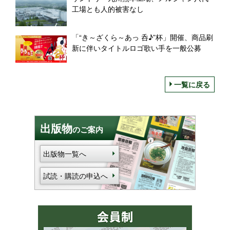
工場とも人的被害なし
「“き～ざくら～あっ 呑♪”杯」開催、商品刷
新に伴いタイトルロゴ歌い手を一般公募
一覧に戻る
出版物
のご案内
出版物一覧へ
試読・購読の申込へ