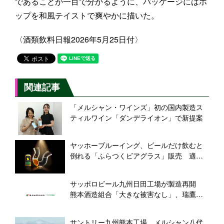
であることが一目で分かるように、パッケージにはホ
ップを和風テイストで爽やかに描いた。
〈酒類飲料日報2026年5月25日付〉
関連記事
「メルシャン・ワインズ」初の国内製造ス
ティルワイン「ダンデライオン」で新提案
ヤッホーブルーイング、ビールだけ飲むと
倒れる「ふらつくビアグラス」販売 適正
飲酒を啓発、ビアレストランにも展開
サッポロビール九州日田工場が製造再開
熊本酒造組合「大きな被害なし」、瑞鷹は
製品や資材が一部損傷
サントリー九州熊本工場、メルシャン八代